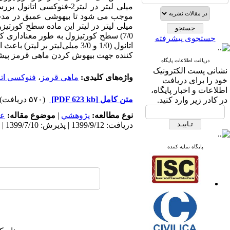
موجب می شود تا بیهوشی عمیق در مدت ز
میلی لیتر در لیتر این ماده سطح کورتی
7/0) سطح کورتیزول به طور معناداری کاهش یافت
جستجوی پیشرفته
اتانول (1/0 و 3/0 میلی‌لیتر بر لیتر) باعث ایجاد استرس در ماهیان می
کننده جهت بیهوش کردن ماهی قرمز پیش
دریافت اطلاعات پایگاه
نشانی پست الکترونیک
واژه‌های کلیدی:
ماهی قرمز
،
فنوکسی اتا
خود را برای دریافت
اطلاعات و اخبار پایگاه،
متن کامل
[PDF 623 kb]
(۵۷۰ دریافت)
در کادر زیر وارد کنید.
نوع مطالعه:
پژوهشي
|
موضوع مقاله:
عم
دریافت: 1399/9/12 | پذیرش: 1399/7/10 | انتشار: 1399/7/10
پایگاه نمایه کننده