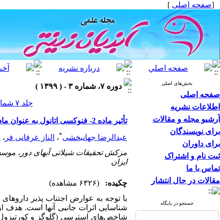
[
صفحه اصلی
]
بخش‌های اصلی
دوره ۷، شماره ۳ - ( ۱۳۹۹ )
صفحه اصلی
جلد ۷ شماره ۳ صفحات ۷-۱
اطلاعات نشریه
آرشیو مجله و مقالات
تأثیر ماده 2- فنوکسی اتانول به عنوان ماده بیهوش کننده بر فاکتورهای استرسی ماهی قرمز (Carassius auratus)
برای نویسندگان
*
عبدالرضا جهانبخشی
،
الناز عرفانی فر
،
س
برای داوران
مزکش تحقیقات شیلاتی آبهای دور، موس
ثبت نام و اشتراک
ایزان
تماس با ما
مقالات در حال انتشار
چکیده:
(۶۳۲۶ مشاهده)
با توجه به عوارض اجتناب پذیر داروها
جستجو در پایگاه
شاخص‌‌های استرسی (گلوگز و کورتیزول