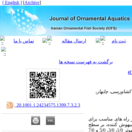
[ English ]
]
Archive
[
برگشت به فهرست نسخه ها
کشاورسی، چابهار،
‎ 20.1001.1.24234575.1399.7.3.2.3
 راه های مناسب برای
ای مختلف 2-فنوکسی اتانول به عنوان بیهوش کننده، بر سطح
، 5/0
و 7/0