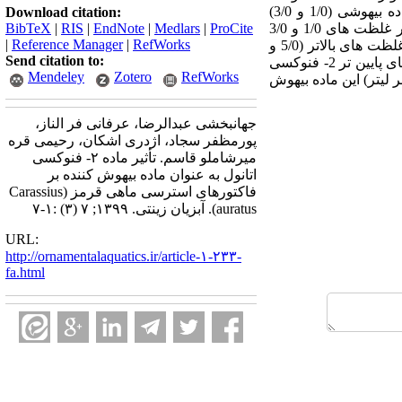
میلی لیتر در لیتر2-فنوکسی اتانول بررسی شد. نتایج نشان دادند که قرار گرفتن در غلظت های پایین این ماده بیهوشی (1/0 و 3/0)
Download citation:
لظت های 1/0
و 3/0
ProCite
|
Medlars
|
EndNote
|
RIS
|
BibTeX
|
Reference Manager
|
RefWorks
 غلظت
های بالاتر (5/0 و
Send citation to:
استفاده از غلظت های پایین تر 2- فنوکسی
Mendeley
Zotero
RefWorks
تر (5/0 و 7/0 میلی‌لیتر بر لیتر) این ماده بیهوش
جهانبخشی عبدالرضا، عرفانی فر الناز،
پورمظفر سجاد، اژدری اشکان، رحیمی قره
میرشاملو قاسم. تأثیر ماده ۲- فنوکسی
اتانول به عنوان ماده بیهوش کننده بر
فاکتورهای استرسی ماهی قرمز (Carassius
auratus). آبزیان زینتی. ۱۳۹۹; ۷ (۳) :۱-۷
URL:
http://ornamentalaquatics.ir/article-۱-۲۳۳-
fa.html