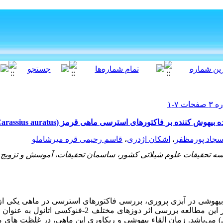
جاد پورمظفر
،
اشکان اژدری
،
قاسم رحیمی قره میرشاملو
سه تحقیقات علوم شیلاتی کشور، ساسمان تحقیقات، آموسش و تزویج 
ی بیهوشی در آبزی پروری، بررسی فاکتورهای استرسی در ماهی یکی از
شناسایی اثرات جانبی آنها است. هدف از این مطالعه بررسی اثر دوزه
) می
باشد. زمان القاء بیهوشی و ریکاوری این ماهی، در غلظت های موثر 1/0، 3/0