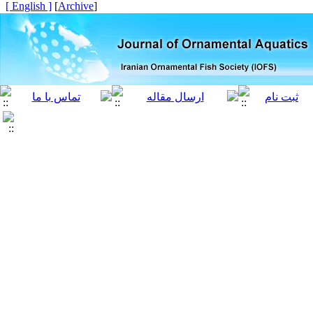
[ English ]
]
Archive
[