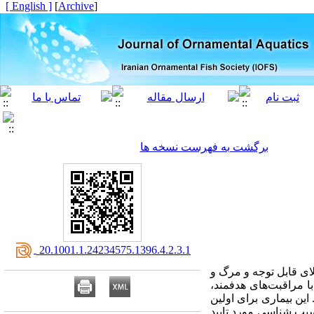
[ English ]
]
Archive
[
برگشت به فهرست نسخه ها
‎ 20.1001.1.24234575.1396.4.2.3.1
ی قابل توجه و مرگ و
با مراقبت‌های هدفمند،
ین بیماری برای اولین
مولکولی و آسیب شناسی مورد تایید