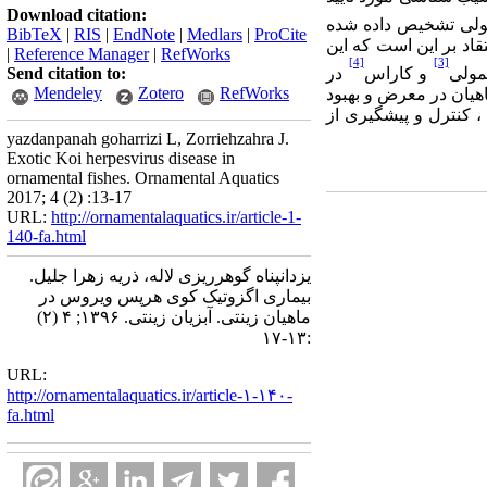
Download citation:
مولی تشخیص داده شده
BibTeX
|
RIS
|
EndNote
|
Medlars
|
ProCite
قاد بر این است که این
|
Reference Manager
|
RefWorks
[4]
[3]
مولی
و کاراس
در
Send citation to:
Mendeley
Zotero
RefWorks
اهیان در معرض و بهبود
کنترل و پیشگیری از
yazdanpanah goharrizi L, Zorriehzahra J.
Exotic Koi herpesvirus disease in
ornamental fishes. Ornamental Aquatics
2017; 4 (2) :13-17
URL:
http://ornamentalaquatics.ir/article-1-
140-fa.html
یزدانپناه گوهرریزی لاله، ذریه زهرا جلیل.
بیماری اگزوتیک کوی هرپس ویروس در
ماهیان زینتی. آبزیان زینتی. ۱۳۹۶; ۴ (۲)
:۱۳-۱۷
URL:
http://ornamentalaquatics.ir/article-۱-۱۴۰-
fa.html