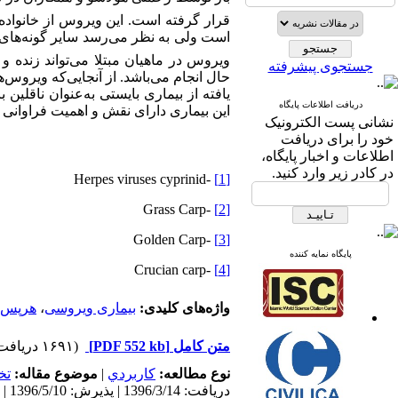
قرار گرفته است. این
ویروس از خانواد
است ولی به نظر می‌رسد سایر گونه‌های کپ
ویروس در ماهیان مبتلا می‌تواند زنده و
جستجوی پیشرفته
حال انجام می‌باشد. از آنجایی‌که ویروس‌
یافته از بیماری بایستی به‌عنوان ناقلین
دریافت اطلاعات پایگاه
این بیماری دارای نقش و اهمیت فراوانی 
نشانی پست الکترونیک
خود را برای دریافت
اطلاعات و اخبار پایگاه،
در کادر زیر وارد کنید.
-Herpes viruses cyprinid
[1]
-Grass Carp
[2]
-Golden Carp
[3]
پایگاه نمایه کننده
-Crucian carp
[4]
واژه‌های کلیدی:
بیماری ویروسی
،
هرپس 
متن کامل
[PDF 552 kb]
(۱۶۹۱ دریافت)
نوع مطالعه:
كاربردي
|
موضوع مقاله:
تخ
دریافت: 1396/3/14 | پذیرش: 1396/5/10 | انتشار: 1396/5/10