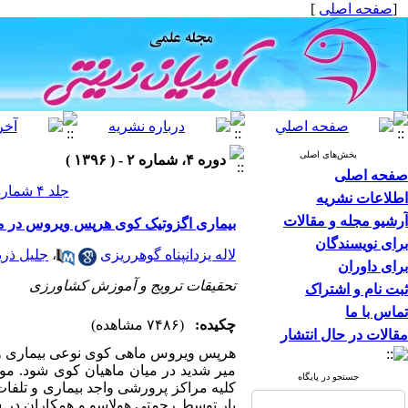
[
صفحه اصلی
]
بخش‌های اصلی
دوره ۴، شماره ۲ - ( ۱۳۹۶ )
صفحه اصلی
جلد ۴ شماره ۲ صفحات ۱۷-۱۳
اطلاعات نشریه
آرشیو مجله و مقالات
بیماری اگزوتیک کوی هرپس ویروس در ما
برای نویسندگان
لاله یزدانپناه گوهرریزی
،
جلیل ذری
برای داوران
تحقیقات ترویج و آموزش کشاورزی
ثبت نام و اشتراک
تماس با ما
چکیده:
(۷۴۸۶ مشاهده)
مقالات در حال انتشار
هرپس ویروس ماهی کوی نوعی بیماری ویر
میر شدید در میان ماهیان کوی شود. موا
جستجو در پایگاه
کلیه مراکز پرورشی واجد بیماری و تلفات