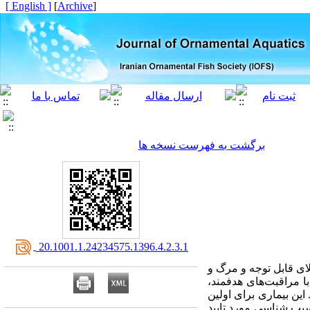
[ English ]
]
Archive
[
برگشت به فهرست نسخه ها
‎ 20.1001.1.24234575.1396.4.2.3.1
ی قابل توجه و مرگ و
با مراقبت‌های هدفمند،
ین بیماری برای اولین
مولکولی و آسیب شناسی مورد تایید