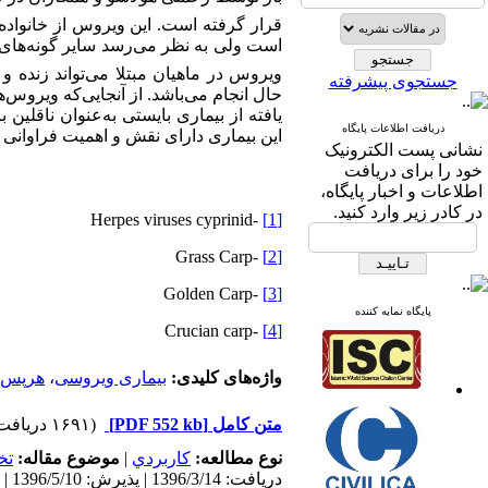
قرار گرفته است. این
ویروس از خانواد
است ولی به نظر می‌رسد سایر گونه‌های کپ
ویروس در ماهیان مبتلا می‌تواند زنده و
جستجوی پیشرفته
حال انجام می‌باشد. از آنجایی‌که ویروس‌
یافته از بیماری بایستی به‌عنوان ناقلین
دریافت اطلاعات پایگاه
این بیماری دارای نقش و اهمیت فراوانی 
نشانی پست الکترونیک
خود را برای دریافت
اطلاعات و اخبار پایگاه،
در کادر زیر وارد کنید.
-Herpes viruses cyprinid
[1]
-Grass Carp
[2]
-Golden Carp
[3]
پایگاه نمایه کننده
-Crucian carp
[4]
واژه‌های کلیدی:
بیماری ویروسی
،
هرپس 
متن کامل
[PDF 552 kb]
(۱۶۹۱ دریافت)
نوع مطالعه:
كاربردي
|
موضوع مقاله:
تخ
دریافت: 1396/3/14 | پذیرش: 1396/5/10 | انتشار: 1396/5/10