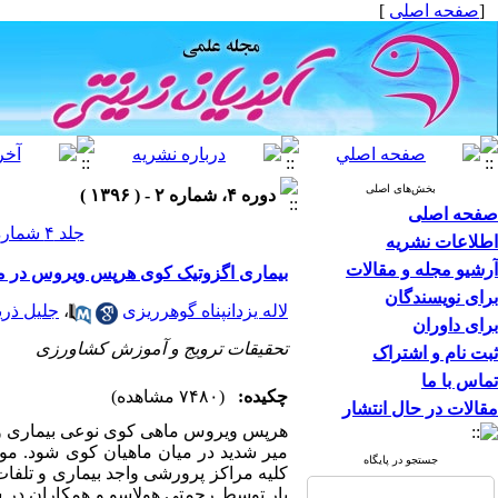
[
صفحه اصلی
]
بخش‌های اصلی
دوره ۴، شماره ۲ - ( ۱۳۹۶ )
صفحه اصلی
جلد ۴ شماره ۲ صفحات ۱۷-۱۳
اطلاعات نشریه
آرشیو مجله و مقالات
بیماری اگزوتیک کوی هرپس ویروس در ما
برای نویسندگان
لاله یزدانپناه گوهرریزی
،
جلیل ذری
برای داوران
تحقیقات ترویج و آموزش کشاورزی
ثبت نام و اشتراک
تماس با ما
چکیده:
(۷۴۸۰ مشاهده)
مقالات در حال انتشار
هرپس ویروس ماهی کوی نوعی بیماری ویر
میر شدید در میان ماهیان کوی شود. موا
جستجو در پایگاه
کلیه مراکز پرورشی واجد بیماری و تلفات