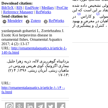
Download citation:
مولی تشخیص داده شده
BibTeX
|
RIS
|
EndNote
|
Medlars
|
ProCite
قاد بر این است که این
|
Reference Manager
|
RefWorks
[4]
[3]
مولی
و کاراس
در
Send citation to:
Mendeley
Zotero
RefWorks
اهیان در معرض و بهبود
کنترل و پیشگیری از
yazdanpanah goharrizi L, Zorriehzahra J.
Exotic Koi herpesvirus disease in
ornamental fishes. Ornamental Aquatics
2017; 4 (2) :13-17
URL:
http://ornamentalaquatics.ir/article-1-
140-fa.html
یزدانپناه گوهرریزی لاله، ذریه زهرا جلیل.
بیماری اگزوتیک کوی هرپس ویروس در
ماهیان زینتی. آبزیان زینتی. ۱۳۹۶; ۴ (۲)
:۱۳-۱۷
URL:
http://ornamentalaquatics.ir/article-۱-۱۴۰-
fa.html