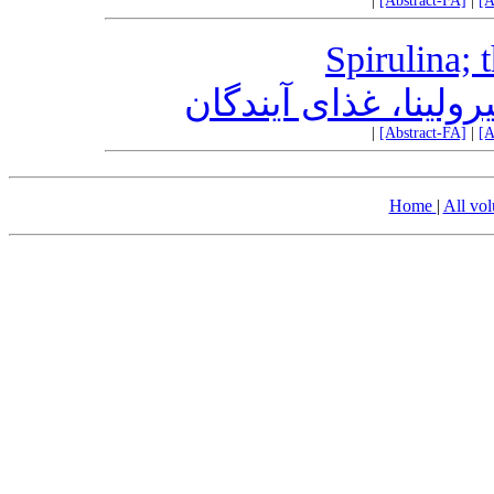
|
[Abstract-FA]
|
[A
Spirulina; 
رولینا، غذای آیندگان
|
[Abstract-FA]
|
[A
Home
|
All vo