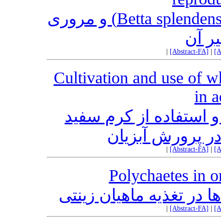
مقاله مروری:‌ معرفی ماهی بتا (Betta splendens) و مروری
ر آن
|
[Abstract-FA]
|
[A
Cultivation and use of w
in 
 استفاده از کرم سفید
|
[Abstract-FA]
|
[A
Polychaetes in o
ا در تغذیه ماهیان زینتی
|
[Abstract-FA]
|
[A