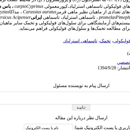
4
2
ای فولیکولی تاسماهی استرلیاد،کپورمعمولی
Cyprinus
carpio
، باس د
ای تعدادی از ماهیان نظیر ماهی قرمز
Carassius auratus
، مداکا
yzias
Pimeph
promelas
، تاسماهی استرلیاد، تاسماهی
ایرانی
Acipenser
ersicus
سیستم‌های آزمایشگاهی برای سلول‌های فولیکولی و تخمک سایر ماهیان 
 برای مطالعه تخمک‌ها و سلول‌های فولیکولی فراهم می‌نماید.
ولیکولی
،
تخمک
،
تاسماهی استرلیاد.
خصصي
ارسال پیام به نویسنده مسئول
ارسال نظر درباره این مقاله
اربری یا پست الکترونیک شما: