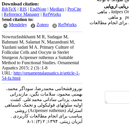
Download citation:
ریایی اروپایی
BibTeX
|
RIS
|
EndNote
|
Medlars
|
ProCite
Or
latipes
، ماهی
|
Reference Manager
|
RefWorks
p
و ماهی
Send citation to:
برای انجام مطالعات
Mendeley
Zotero
RefWorks
Nowruzfashkhami M R, Sudagar M,
Bahmani M, Salamat N, Mazandrani M,
Yazdani sadati M A. Primary Culture of
Follicular Cells and Oocyte in Sterlet
Sturgeon Acipenser ruthenus a Suitable
Method to Functional Studies. Ornamental
Aquatics 2015; 2 (3) :1-8
URL:
http://ornamentalaquatics.ir/article-1-
54-fa.html
نوروزفشخامی محمدرضا، سوداگر محمد،
بهمنی محمود، سلامات نگین، مازندرانی
محمد، یزدانی ساداتی محمدعلی. کشت
اولیه سلولهای فولیکولی و تخمک تاسماهی
استرلیاد (Acipenser ruthenus) روشی
مناسب برای انجام مطالعات کاربردی .
آبزیان زینتی. ۱۳۹۴; ۲ (۳) :۱-۸