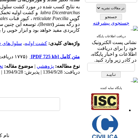
به نتایج کسب شده در مورد کشت سلول‌ه
Dicentrarchus
labra
و کشت اولیه تخمک‌ه
گوپی
Poecilia
reticulate
، کپور قنات
ales
جستجوی پیشرفته
دو رگه بستر
(
Bester
)، توسعه این چنین 
کاربردی مفید خواهد بود و ابزار خوبی را
دریافت اطلاعات پایگاه
نشانی پست الکترونیک
واژه‌های کلیدی:
کشت اولیه
،
سلول‌های ف
خود را برای دریافت
اطلاعات و اخبار پایگاه،
متن کامل
[PDF 725 kb]
(۱۷۷۵ دریافت)
در کادر زیر وارد کنید.
نوع مطالعه:
پژوهشي
|
موضوع مقاله:
ت
دریافت: 1394/9/28 | پذیرش: 1394/9/28 | انتشار: 1394/9/28
پایگاه نمایه کننده
نام ک