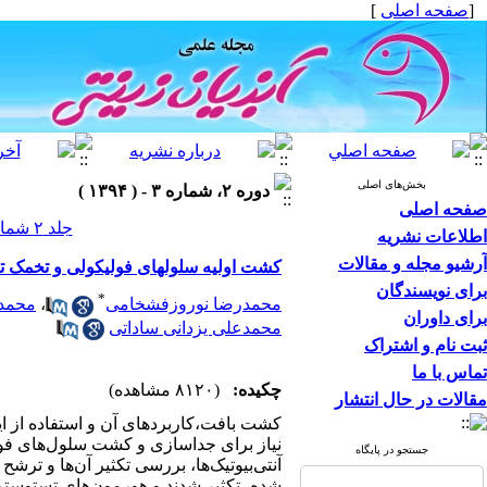
[
صفحه اصلی
]
بخش‌های اصلی
دوره ۲، شماره ۳ - ( ۱۳۹۴ )
صفحه اصلی
جلد ۲ شماره ۳ صفحات ۸-۱
اطلاعات نشریه
آرشیو مجله و مقالات
کشت اولیه سلولهای فولیکولی و تخمک تاسماهی استرلیاد (Acipenser ruthenus) روش
برای نویسندگان
*
محمدرضا نوروزفشخامی
،
محمد 
برای داوران
محمدعلی یزدانی ساداتی
ثبت نام و اشتراک
تماس با ما
چکیده:
(۸۱۲۰ مشاهده)
مقالات در حال انتشار
کشت بافت،کاربردهای آن و استفاده از ا
نیاز برای جداسازی و کشت سلول‌های ف
جستجو در پایگاه
آنتی‌بیوتیک‌ها، بررسی تکثیر آن‌ها و ت
شده، تکثیر شدند و هورمون‌های تستوستر