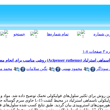
ی مناسب برای انجام مطالعات کاربردی
سوداگر
،
محمود بهمنی
،
نگین سلامات
،
محمد ما
ین روش برای تکثیر سلول‌های فولیکولی تخمک توضیح داده شد. مواد و
ولیکولی تاسماهی استرلیاد در محیط کشت
L-15
حاوی سرم گوساله جنی
رشح هورمون‌های استروییدی بیان گردید. طبق نتایج کسب‌ شده سلول‌های
ون (
T
)، 17- بتا استرادیول (
E
) و پروژسترون (
P
) در محیط کشت ترشح 