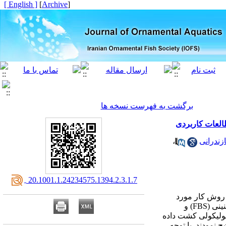
[ English ]
]
Archive
[
برگشت به فهرست نسخه ها
زندرانی
،
‎ 20.1001.1.24234575.1394.2.3.1.7
 روش کار مورد
نی (
FBS
) و
 فولیکولی کشت داده
نمودند. با توجه