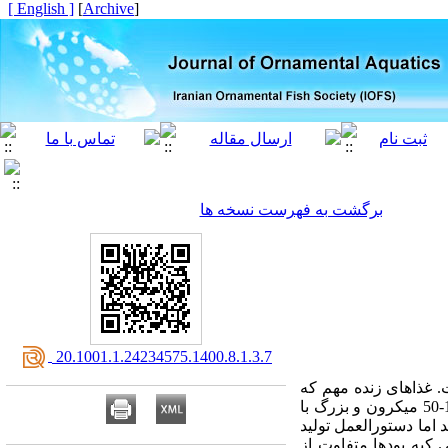
[ English ]
]
Archive
[
برگشت به فهرست نسخه ها
‎ 20.1001.1.24234575.1400.8.1.3.7
ت. غذاهای زنده مهم که
در صنعت آبزی‌پروری ماهیان آکواریومی استفاده می‌شوند بیشتر شامل روتیفرها در دو نوع کوچک با اندازه 110-50 میکرون و بزرگ با
کنند اما دستورالعمل تولید
 کپه پودها متفاوت از