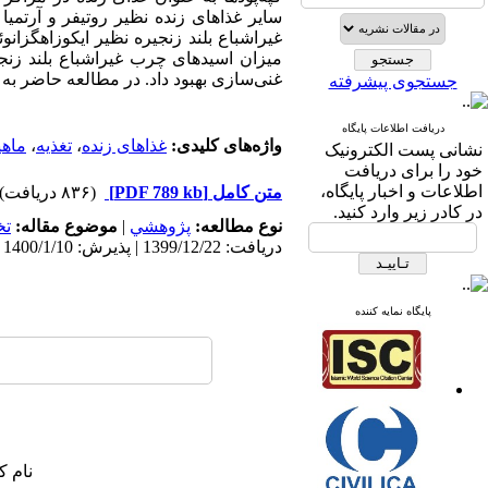
سایر غذاهای زنده نظیر روتیفر و آرتمی
غیراشباع بلند زنجیره نظیر ایکوزاهگزانوئ
میزان اسیدهای چرب غیراشباع بلند زنجی
غنی‌سازی بهبود داد. در مطالعه حاضر به 
جستجوی پیشرفته
دریافت اطلاعات پایگاه
واژه‌های کلیدی:
غذاهای زنده
،
تغذیه
،
ماهی
نشانی پست الکترونیک
خود را برای دریافت
اطلاعات و اخبار پایگاه،
متن کامل
[PDF 789 kb]
(۸۳۶ دریافت)
در کادر زیر وارد کنید.
نوع مطالعه:
پژوهشي
|
موضوع مقاله:
ت
دریافت: 1399/12/22 | پذیرش: 1400/1/10 | انتشار: 1400/1/10
پایگاه نمایه کننده
نام ک