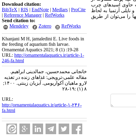
Download citation:
‌که حاوی اسیدهای چرب
BibTeX
|
RIS
|
EndNote
|
Medlars
|
ProCite
 ناپلی آرتمیا به لحاظ
|
Reference Manager
|
RefWorks
ا را می‌توان از طریق
Send citation to:
Mendeley
Zotero
RefWorks
Khanjani M H, jamaledini E. Live foods in
the feeding of aquarium fish larvae.
Ornamental Aquatics 2021; 8 (1) :19-28
URL:
http://ornamentalaquatics.ir/article-1-
246-fa.html
خانجانی محمدحسین، جمالدینی ابراهیم.
مقاله علمی-ترویجی: غذاهای زنده در تغذیه
لارو ماهیان آکواریومی. آبزیان زینتی. ۱۴۰۰;
۸ (۱) :۱۹-۲۸
URL:
http://ornamentalaquatics.ir/article-۱-۲۴۶-
fa.html