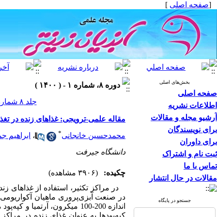
[
صفحه اصلی
]
بخش‌های اصلی
دوره ۸، شماره ۱ - ( ۱۴۰۰ )
صفحه اصلی
جلد ۸ شماره ۱ صفحات ۲۸-۱۹
اطلاعات نشریه
آرشیو مجله و مقالات
مقاله علمی-ترویجی: غذاهای زنده در تغذی
برای نویسندگان
*
محمدحسین خانجانی
،
ابراهیم جم
برای داوران
دانشگاه جیرفت
ثبت نام و اشتراک
تماس با ما
چکیده:
(۳۹۰۶ مشاهده)
مقالات در حال انتشار
در مراکز تکثیر، استفاده از غذاهای زن
جستجو در پایگاه
اندازه 200-100 میکرون، آرتمیا
کپه‌پودها به عنوان غذای زنده در مراک