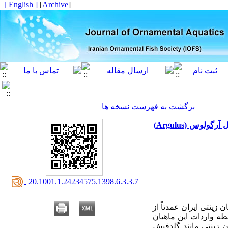
[ English ]
]
Archive
[
برگشت به فهرست نسخه ها
گسترش بیماری‌های انگلی به عنوان تهدیدی جدی برای صنعت پرورش ماهیان زینتی: بررسی میزان شیوع انگل آرگولوس (Argulus)
‎ 20.1001.1.24234575.1398.6.3.3.7
ینتی ایران عمدتاً از
سطه واردات این ماهیان
ان زینتی مانند گلدفیش