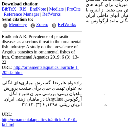
Download citation:
میزبان برای گونه ­های
BibTeX
|
RIS
|
EndNote
|
Medlars
|
ProCite
می­ دهند. از اینرو، با
|
Reference Manager
|
RefWorks
ن آبهای داخلی ایران
Send citation to:
نگلی مانند آرگولوس به
Mendeley
Zotero
RefWorks
Radkhah A R. Prevalence of parasitic
diseases as a serious threat to the ornamental
fish industry: A study on the prevalence of
Argulus parasites in ornamental fishes of
Iran. Ornamental Aquatics 2019; 6 (3) :13-
22
URL:
http://ornamentalaquatics.ir/article-1-
205-fa.html
رادخواه علیرضا. گسترش بیماری‌های انگلی
به عنوان تهدیدی جدی برای صنعت پرورش
ماهیان زینتی: بررسی میزان شیوع انگل
آرگولوس (Argulus) در ماهیان زینتی ایران.
آبزیان زینتی. ۱۳۹۸; ۶ (۳) :۱۳-۲۲
URL:
http://ornamentalaquatics.ir/article-۱-۲۰۵-
fa.html