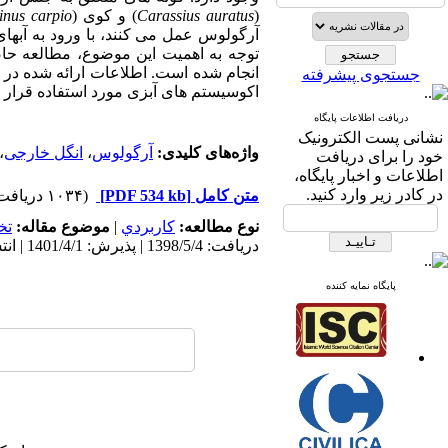
(
Carassius auratus
) و کوی (
inus carpio
آرگولوس عمل می­ کنند، با ورود به آبهای 
توجه به اهمیت این موضوع، مطالعه حاض
انجام شده است. اطلاعات ارائه شده در ای
جستجوی پیشرفته
اکوسیستم­ های آبزی مورد استفاده قرار گ
دریافت اطلاعات پایگاه
نشانی پست الکترونیک
واژه‌های کلیدی:
آرگولوس
،
انگل خارجی
،
خود را برای دریافت
اطلاعات و اخبار پایگاه،
در کادر زیر وارد کنید.
متن کامل
[PDF 534 kb]
(۱۰۳۴ دریافت)
نوع مطالعه:
كاربردي
|
موضوع مقاله:
تخ
دریافت: 1398/5/4 | پذیرش: 1401/4/1 | انتشار: 1398/6/10
پایگاه نمایه کننده