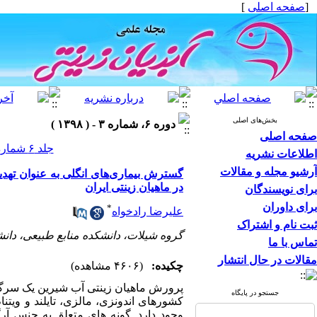
[
صفحه اصلی
]
بخش‌های اصلی
دوره ۶، شماره ۳ - ( ۱۳۹۸ )
صفحه اصلی
جلد ۶ شماره ۳ صفحات ۲۲-۱۳
اطلاعات نشریه
آرشیو مجله و مقالات
در ماهیان زینتی ایران
برای نویسندگان
برای داوران
*
علیرضا رادخواه
ثبت نام و اشتراک
گروه شیلات، دانشکده منابع طبیعی، دانشگ
تماس با ما
مقالات در حال انتشار
چکیده:
(۴۶۰۶ مشاهده)
پرورش ماهیان زینتی آب شیرین یک سرگرم
جستجو در پایگاه
کشورهای اندونزی، مالزی، تایلند و ویتنا
وجود دارد. گونه­ های متعلق به جنس آر