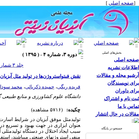
[
صفحه اصلی
]
بخش‌های اصلی
دوره ۳، شماره ۴ - ( ۱۳۹۵ )
صفحه اصلی
جلد ۳ شماره ۴ صفحات ۳۰-۱۹
اطلاعات نشریه
آرشیو مجله و مقالات
نقش فیتواستروژن‌ها در تولید مثل آبزیان
برای نویسندگان
فریده ریگی
،
حمیده ذکریائی
،
محمد سودا
برای داوران
دانشگاه علوم کشاورزی و منابع طبیعی گ
ثبت نام و اشتراک
تماس با ما
چکیده:
(۵۷۱۶ مشاهده)
مقالات در حال انتشار
عنوان ابزاری در جهت بهبود و تسریع در 
جستجو در پایگاه
سبب ایجاد اختلال در دستگاه تولیدمثلی آب
منفی استروژن­های صنعتی می­باشند، استفاد