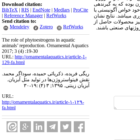
ن بوده که به گیرنده­ی
Download citation:
ز خود خواص آگونیستی یا
ProCite
|
Medlars
|
EndNote
|
RIS
|
BibTeX
|
Reference Manager
|
RefWorks
ری می­باشد. نتایج نشان
Send citation to:
نیز محصولات حاصل از
Mendeley
Zotero
RefWorks
روژن­های صنعتی باشند.
The role of phytoestrogens in aquatic
animals’ reproduction. Ornamental Aquatics
2017; 3 (4) :19-30
URL:
http://ornamentalaquatics.ir/article-1-
129-fa.html
ریگی فریده، ذکریائی حمیده، سوداگر محمد.
نقش فیتواستروژن‌ها در تولید مثل آبزیان.
آبزیان زینتی. ۱۳۹۵; ۳ (۴) :۱۹-۳۰
URL:
http://ornamentalaquatics.ir/article-۱-۱۲۹-
fa.html