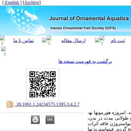
[ English ]
]
Archive
[
برگشت به فهرست نسخه ها
‎ 20.1001.1.24234575.1395.3.4.2.7
تولیدمثل موفق آبزیان در شرایط اسارت به­عنوان یکی از موضوعات کلیدی در صنعت آبزی­پروری مطرح می­باشد. امروزه هورمون­ها به­
مع طولانی مدت در بدن،
فیتواستروژن فاقد اثرات
گردید. فیتواستروژن­ها