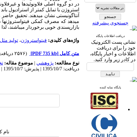
در دو گروه اصلی فلاونوئیدها و غیرفلاونو
استروژن با تمایل کم­تر از استرادیول بان
آنتاگونیستی نشان می­دهند. تحقیق حاضر مر
می­دهد که مصرف کمکی فیتواستروژن­ها 
جستجوی پیشرفته
بازارپسندی خوبی برخوردار می­باشند، لذا م
دریافت اطلاعات پایگاه
واژه‌های کلیدی:
فیتواستروژن
،
تولید مثل
نشانی پست الکترونیک
خود را برای دریافت
متن کامل
[PDF 735 kb]
(۲۵۷۶ دریافت)
اطلاعات و اخبار پایگاه،
در کادر زیر وارد کنید.
نوع مطالعه:
پژوهشي
|
موضوع مقاله:
ت
دریافت: 1395/10/7 | پذیرش: 1395/10/7 | انتشار: 1395/10/7
پایگاه نمایه کننده
نام ک