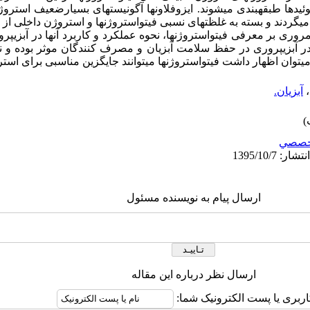
ئیدها طبقه­بندی می­شوند. ایزوفلاون­ها آگونیست­های بسیارضعیف استروژ
د می­گردند و بسته به غلظت­های نسبی فیتواستروژن­ها و استروژن داخلی ا
وری بر معرفی فیتواستروژن­ها، نحوه عملکرد و کاربرد آن­ها در آبزی­پرو
در آبزی­پروری در حفظ سلامت آبزیان و مصرف کنندگان موثر بوده و 
ی­توان اظهار داشت فیتواستروژن­ها می­­توانند جایگزین مناسبی برای است
،
آبزیان.
خصصي
ارسال پیام به نویسنده مسئول
ارسال نظر درباره این مقاله
اربری یا پست الکترونیک شما: