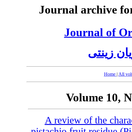
Journal archive fo
Journal of O
ان زینتی
Home
|
All vo
Volume 10, N
A review of the charac
pistachio fruit residue (P