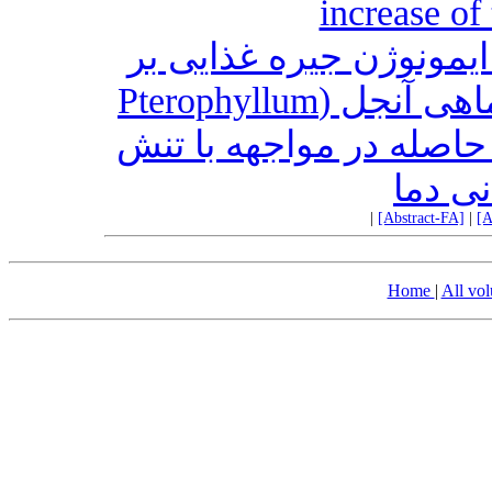
increase of
یمونوژن جیره غذایی بر
شاخص‌های تولید‌مثلی مولدین ماهی آنجل (Pterophyllum
scalare) ه در مواجهه با تنش
نی دما
|
[Abstract-FA]
|
[A
Home
|
All vo