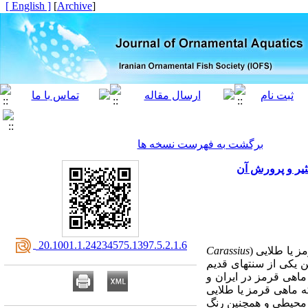
[ English ]
]
Archive
[
برگشت به فهرست نسخه ها
‎ 20.1001.1.24234575.1397.5.2.1.6
ز یا طلایی (
Carassius
ن یکی از سنت­های قدیم
اهی قرمز در ایران و
ه ماهی قرمز یا طلایی
 محیطی و همچنین رنگ