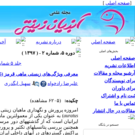
[
صفحه اصلی
]
بخش‌های اصلی
دوره ۵، شماره ۲ - ( ۱۳۹۷ )
صفحه اصلی
جلد ۵ شماره ۲ صفحات ۱۱-۱
اطلاعات نشریه
آرشیو مجله و مقالات
معرفی ویژگی‌های زیستی ماهی قرمز (Carassius auratus, Linnaeus, 1785) در ایران و بررسی پتانسیل‌های تکثیر و پرورش آن
برای نویسندگان
علیرضا رادخواه
،
سهیل ایگدری
برای داوران
ثبت نام و اشتراک
چکیده:
(۶۲۰۵ مشاهده)
تماس با ما
امروزه پرورش و نگهداری ماهیان زینتی ی
مقالات در حال انتشار
auratus
) به عنوان یکی از معمول­ترین ما
ایرانیان است که از گذشته­های دور مر
جستجو در پایگاه
همچنین بررسی پتانسیل­های تکثیر و پرور
پراکنش گسترده­ای در آب­های داخلی ایران