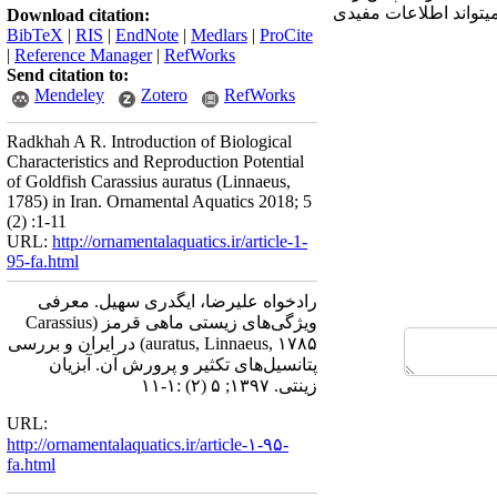
­تواند اطلاعات مفیدی
Download citation:
BibTeX
|
RIS
|
EndNote
|
Medlars
|
ProCite
|
Reference Manager
|
RefWorks
Send citation to:
Mendeley
Zotero
RefWorks
Radkhah A R. Introduction of Biological
Characteristics and Reproduction Potential
of Goldfish Carassius auratus (Linnaeus,
1785) in Iran. Ornamental Aquatics 2018; 5
(2) :1-11
URL:
http://ornamentalaquatics.ir/article-1-
95-fa.html
رادخواه علیرضا، ایگدری سهیل. معرفی
ویژگی‌های زیستی ماهی قرمز (Carassius
auratus, Linnaeus, ۱۷۸۵) در ایران و بررسی
پتانسیل‌های تکثیر و پرورش آن. آبزیان
زینتی. ۱۳۹۷; ۵ (۲) :۱-۱۱
URL:
http://ornamentalaquatics.ir/article-۱-۹۵-
fa.html