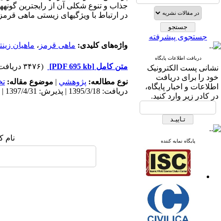
جذاب و تنوع شکلی آن از
رایج­ترین گونه
در ارتباط با ویژگی­های زیستی ماهی قرمز
جستجوی پیشرفته
واژه‌های کلیدی:
ماهی قرمز
،
ماهیان زینت
دریافت اطلاعات پایگاه
متن کامل
[PDF 695 kb]
(۳۴۷۶ دریافت)
نشانی پست الکترونیک
خود را برای دریافت
نوع مطالعه:
پژوهشي
|
موضوع مقاله:
ت
اطلاعات و اخبار پایگاه،
دریافت: 1395/3/18 | پذیرش: 1397/4/31 | انتشار: 1397/4/31
در کادر زیر وارد کنید.
نام ک
پایگاه نمایه کننده