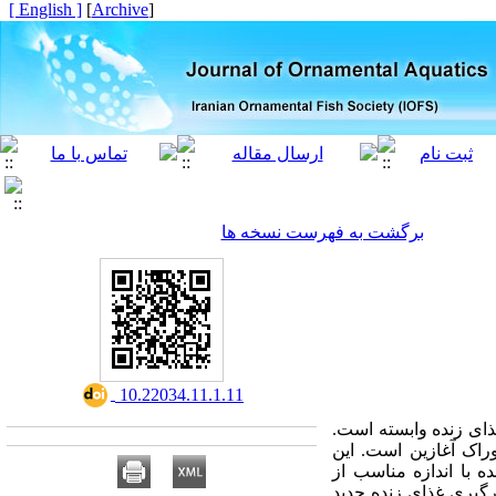
[ English ]
]
Archive
[
برگشت به فهرست نسخه ها
‎ 10.22034.11.1.11
ذای زنده وابسته است.
وراک آغازین است. این
ه با اندازه مناسب از
رگیری غذای زنده جدید