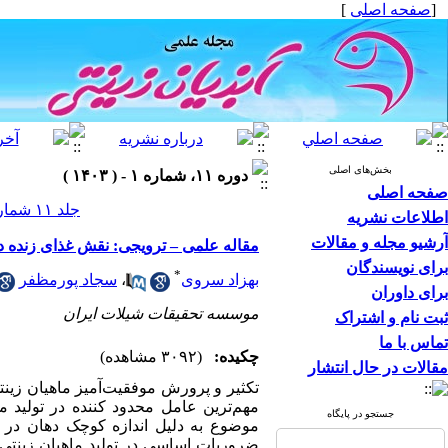
[
صفحه اصلی
]
بخش‌های اصلی
دوره ۱۱، شماره ۱ - ( ۱۴۰۳ )
صفحه اصلی
جلد ۱۱ شماره ۱ صفحات ۲۷-۱۱
اطلاعات نشریه
آرشیو مجله و مقالات
مقاله علمی – ترویجی:‌ نقش غذای زنده در
برای نویسندگان
*
بهزاد سروی
،
سجاد پورمظفر
برای داوران
موسسه تحقیقات شیلات ایران
ثبت نام و اشتراک
تماس با ما
چکیده:
(۳۰۹۲ مشاهده)
مقالات در حال انتشار
تکثیر و پرورش موفقیت‌آمیز ماهیان زین
مهم‌ترین عامل محدود کننده در تولید ما
جستجو در پایگاه
موضوع به دلیل اندازه کوچک دهان در بسی
ضروریات اساسی در تولید ماهیان زینتی 