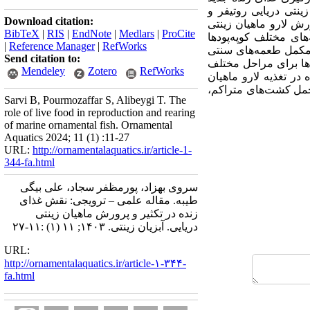
نتی دریایی روتیفر و
Download citation:
ورش لارو ماهیان زینتی
BibTeX
|
RIS
|
EndNote
|
Medlars
|
ProCite
های مختلف کوپه‌پودها
|
Reference Manager
|
RefWorks
یا مکمل طعمه‌های سنتی
Send citation to:
ودها برای مراحل مختلف
Mendeley
Zotero
RefWorks
در تغذیه لارو ماهیان
 تحمل کشت‌های متراکم،
Sarvi B, Pourmozaffar S, Alibeygi T. The
role of live food in reproduction and rearing
of marine ornamental fish. Ornamental
Aquatics 2024; 11 (1) :11-27
URL:
http://ornamentalaquatics.ir/article-1-
344-fa.html
سروی بهزاد، پورمظفر سجاد، علی بیگی
طیبه. مقاله علمی – ترویجی:‌ نقش غذای
زنده در تکثیر و پرورش ماهیان زینتی
دریایی. آبزیان زینتی. ۱۴۰۳; ۱۱ (۱) :۱۱-۲۷
URL:
http://ornamentalaquatics.ir/article-۱-۳۴۴-
fa.html