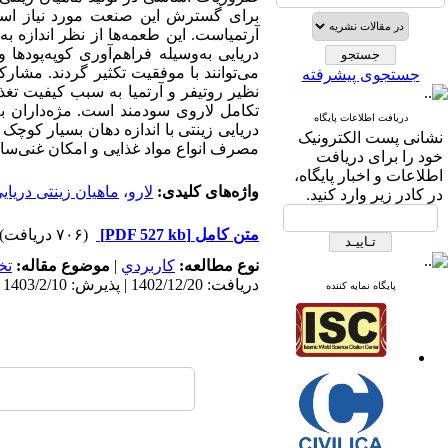
برای گسترش این صنعت مورد نیاز است. 
آرتمیاست. این طعمه‌ها از نظر اندازه ب
دریایی به‌وسیله فراهم‌آوری کوپه‌پودها
می‌توانند با موفقیت تکثیر گردند. مشار
جستجوی پیشرفته
نظیر روتیفر و آرتمیا به سبب کیفیت تغذی
تکامل لاروی سودمند است. مژه‌داران به
دریافت اطلاعات پایگاه
دریایی زینتی با اندازه دهان بسیار کوچک
نشانی پست الکترونیک
مصرف انواع مواد غذایی و امکان غنی‌سا
خود را برای دریافت
اطلاعات و اخبار پایگاه،
واژه‌های کلیدی:
لارو
،
ماهیان زینتی دریای
در کادر زیر وارد کنید.
متن کامل
[PDF 527 kb]
(۷۰۶ دریافت)
نوع مطالعه:
كاربردي
|
موضوع مقاله:
تخ
دریافت: 1402/12/20 | پذیرش: 1403/2/10 | انتشار: 1403/1/10
پایگاه نمایه کننده