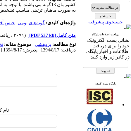
کشورمان 13گونه می باشند.
با توجه به 
به ‌صورت ماهیان تزئینی مناسب تشخیص دا
جستجوی پیشرفته
واژه‌های کلیدی:
گونه‌های بومی
،
جنس آفا
دریافت اطلاعات پایگاه
متن کامل
[PDF 537 kb]
(۳۰۹۱ دریافت)
نشانی پست الکترونیک
نوع مطالعه:
پژوهشي
|
موضوع مقاله:
ت
خود را برای دریافت
دریافت: 1394/8/17 | پذیرش: 1394/8/17 | انتشار: 1394/8/17
اطلاعات و اخبار پایگاه،
در کادر زیر وارد کنید.
پایگاه نمایه کننده
نام ک