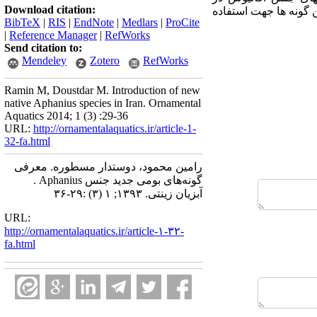
Download citation:
 گونه ها جهت استفاده
BibTeX
|
RIS
|
EndNote
|
Medlars
|
ProCite
|
Reference Manager
|
RefWorks
Send citation to:
Mendeley
Zotero
RefWorks
Ramin M, Doustdar M. Introduction of new
native Aphanius species in Iran. Ornamental
Aquatics 2014; 1 (3) :29-36
URL:
http://ornamentalaquatics.ir/article-1-
32-fa.html
رامین محمود، دوستدار مسطوره. معرفی
گونه‌های بومی جدید جنس Aphanius .
آبزیان زینتی. ۱۳۹۳; ۱ (۳) :۲۹-۳۶
URL:
http://ornamentalaquatics.ir/article-۱-۳۲-
fa.html