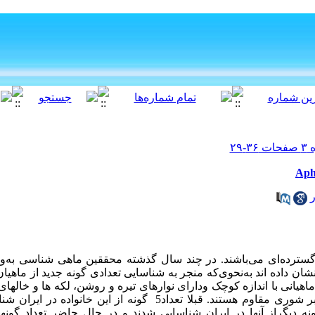
 گسترده‌ای می‌باشند. در چند سال گذشته محققین ماهی شناسی به‌ویژ
ان داده اند به‌نحوی‌که منجر به شناسایی تعدادی گونه جدید از ماهیا
اهیانی با اندازه کوچک ودارای نوارهای تیره و روشن، لکه ها و خال­های
بر روی بدن می باشند. اغلب آنها در برابر شوری مقاوم هستند. قبلا تعداد5 گون
ه سال­های 2006 تا 2014 تعداد 8 گونه دیگراز آن­ها در ایران شناسایی شدند و در حال حاضر ت