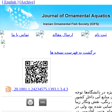
[ English ]
]
Archive
[
برگشت به فهرست نسخه ها
‎ 20.1001.1.24234575.1393.1.3.4.3
ه در دانشگاه‌ها توجه
ن منابع آبی داخل کشور
 رنگی، نقش ونگار زیبا
ه از این خانواده در ایران شناسایی شده بود ولی در
عداد گونه­های جنس آفانیوس در