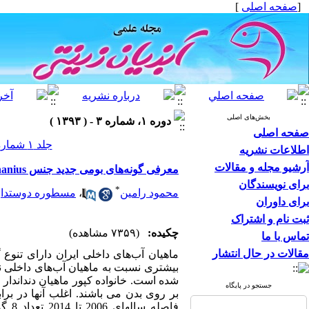
[
صفحه اصلی
]
بخش‌های اصلی
دوره ۱، شماره ۳ - ( ۱۳۹۳ )
صفحه اصلی
جلد ۱ شماره ۳ صفحات ۳۶-۲۹
اطلاعات نشریه
آرشیو مجله و مقالات
معرفی گونه‌های بومی جدید جنس Aphanius
برای نویسندگان
*
محمود رامین
،
مسطوره دوستدار
برای داوران
ثبت نام و اشتراک
چکیده:
(۷۳۵۹ مشاهده)
تماس با ما
مقالات در حال انتشار
ماهیان آب‌های داخلی ایران دارای تنوع
بیشتری نسبت به ماهیان آب‌های داخلی نش
شده است. خانواده کپور ماهیان دنداندار م
جستجو در پایگاه
فاصل