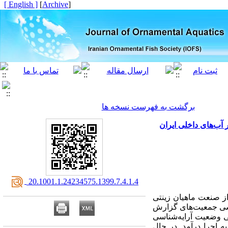
[ English ]
]
Archive
[
برگشت به فهرست نسخه ها
‎ 20.1001.1.24234575.1399.7.4.1.4
از صنعت ماهیان زینتی
اسی جمعیت‌‌های گزارش
ی وضعیت آرایه‌‌شناسی
ه اجرا درآمد. در حال