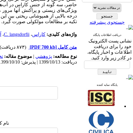
حاضر، سه گونه از جنس کاراس در آب‌‌ه
ویژگی‌‌های زیستی و پراکنش آنها مرور م
درجه بالایی از همپوشانی ریختی بین این گ
تکیه بر مطالعات مولکولی صورت گیرد.
جستجوی پیشرفته
واژه‌های کلیدی:
کاراس
،
C. langsdorfii
،
آ
دریافت اطلاعات پایگاه
نشانی پست الکترونیک
خود را برای دریافت
متن کامل
[PDF 700 kb]
(۸۷۳ دریافت)
اطلاعات و اخبار پایگاه،
نوع مطالعه:
پژوهشي
|
موضوع مقاله:
ت
در کادر زیر وارد کنید.
دریافت: 1399/10/13 | پذیرش: 1399/10/10 | انتشار: 1399/10/10
پایگاه نمایه کننده
نام ک