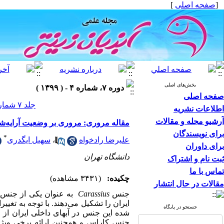
[
صفحه اصلی
]
بخش‌های اصلی
دوره ۷، شماره ۴ - ( ۱۳۹۹ )
صفحه اصلی
جلد ۷ شماره ۴ صفحات ۱۰-۱
اطلاعات نشریه
آرشیو مجله و مقالات
مقاله مروری: مروری بر وضعیت آرایه‌‌شناسی و ویژگی‌
برای نویسندگان
*
علیرضا رادخواه
،
سهیل ایگدری
برای داوران
دانشگاه تهران
ثبت نام و اشتراک
تماس با ما
چکیده:
(۳۴۳۱ مشاهده)
مقالات در حال انتشار
جنس
Carassius
به‌‌ عنوان
یکی از جنس‌‌
ایران را تشکیل می‌‌دهند.
با توجه به تغی
جستجو در پایگاه
شده این جنس در آبهای داخلی ایران از 
جنس کاراس و همچنین ارائه برخی ویژگی‌