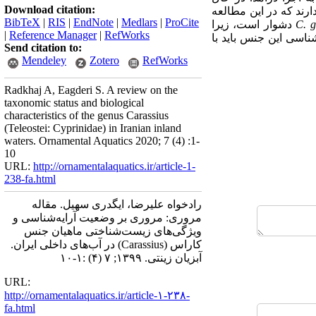
Download citation:
رند که در این مطالعه
BibTeX
|
RIS
|
EndNote
|
Medlars
|
ProCite
C. g
دشوار است، زیرا
|
Reference Manager
|
RefWorks
شناسی این جنس باید با
Send citation to:
Mendeley
Zotero
RefWorks
Radkhaj A, Eagderi S. A review on the
taxonomic status and biological
characteristics of the genus Carassius
(Teleostei: Cyprinidae) in Iranian inland
waters. Ornamental Aquatics 2020; 7 (4) :1-
10
URL:
http://ornamentalaquatics.ir/article-1-
238-fa.html
رادخواه علیرضا، ایگدری سهیل. مقاله
مروری: مروری بر وضعیت آرایه‌‌شناسی و
ویژگی‌‌های زیست‌‌شناختی ماهیان جنس
کاراس (Carassius) در آب‌های داخلی ایران.
آبزیان زینتی. ۱۳۹۹; ۷ (۴) :۱-۱۰
URL:
http://ornamentalaquatics.ir/article-۱-۲۳۸-
fa.html