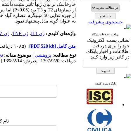
خارخاسک بر بیان ژن­ها تاثیر مثبت داشته 
از تیمارهای
T2
و
T3
بود (
P<0.05
) اما بی
از جیره غذایی 50 میلی­گرم عصاره گیاه خارخاسک را جهت دستیابی به بالاترین مقدار بیان ژنهای لیزوزیم،
به عنوان گونه مدل پیشنهاد نمود.
جستجوی پیشرفته
واژه‌های کلیدی:
ژن IL1
،
ژن TNF
،
ژن LYZ
دریافت اطلاعات پایگاه
نشانی پست الکترونیک
خود را برای دریافت
متن کامل
[PDF 528 kb]
(۱۰۸۵ دریافت)
اطلاعات و اخبار پایگاه،
نوع مطالعه:
پژوهشي
|
موضوع مقاله:
ت
در کادر زیر وارد کنید.
دریافت: 1397/9/20 | پذیرش: 1398/2/14 | انتشار: 1398/2/14
پایگاه نمایه کننده
نام ک