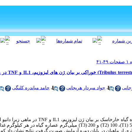
جانی
،
جواد میردار هریجانی
،
حامد میاندره کلنگی
گیاه خارخاسک بر بیان ژن لیزوزیم،
IL1
و
TNF
در ماهی زبرا دانیو 
T1
)، 100 (
T2
) و 200 (
T3
) میلی
ری از ماهیان در پایان دوره آزمایش صورت گرفت. نتایج نشان داد که 