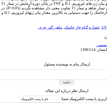
و بیان ژن های لیزوزیم،
IL1
و
TNF
در پایان دوره آزمایش در تیمار
T1
ب
ن تیمار شاهد و تیمار
T1
تفاوت معنی دار مشاهده نگردید (
P>0.05
). در
IL1
و
F
،
عصاره گیاه خار خاسک
،
ماهی گور خری.
خصصي
ارسال پیام به نویسنده مسئول
ارسال نظر درباره این مقاله
اربری یا پست الکترونیک شما: