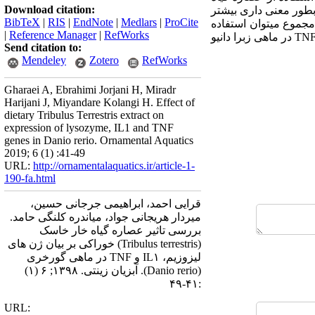
Download citation:
طور معنی داری بیشتر
BibTeX
|
RIS
|
EndNote
|
Medlars
|
ProCite
 مجموع می­توان استفاده
|
Reference Manager
|
RefWorks
TN
در ماهی زبرا دانیو
Send citation to:
Mendeley
Zotero
RefWorks
Gharaei A, Ebrahimi Jorjani H, Miradr
Harijani J, Miyandare Kolangi H. Effect of
dietary Tribulus Terrestris extract on
expression of lysozyme, IL1 and TNF
genes in Danio rerio. Ornamental Aquatics
2019; 6 (1) :41-49
URL:
http://ornamentalaquatics.ir/article-1-
190-fa.html
قرایی احمد، ابراهیمی جرجانی حسین،
میردار هریجانی جواد، میاندره کلنگی حامد.
بررسی تاثیر عصاره گیاه خار خاسک
(Tribulus terrestris) خوراکی بر بیان ژن های
لیزوزیم، IL۱ و TNF در ماهی گورخری
(Danio rerio). آبزیان زینتی. ۱۳۹۸; ۶ (۱)
:۴۱-۴۹
URL: