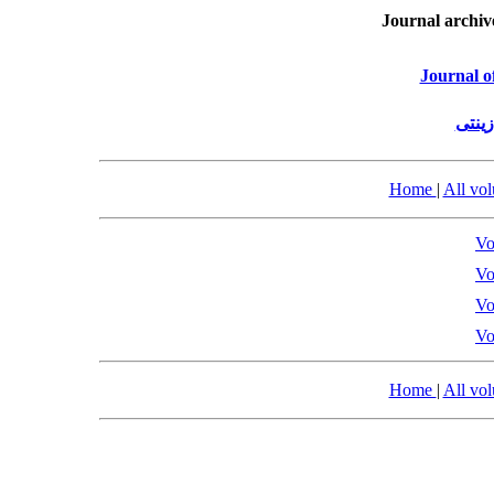
Journal archiv
Journal o
زینتی
Home
|
All vo
Vo
Vo
Vo
Vo
Home
|
All vo