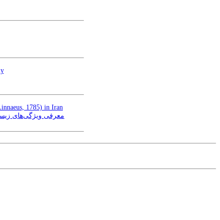
ly
Linnaeus, 1785) in Iran
us, Linnaeus, 1785) در ایران و بررسی پتانسیل‌های تکثیر و پرورش آن