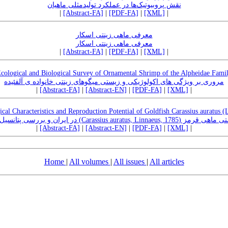
نقش پروبیوتیک‌ها در عملکرد تولیدمثلی ماهیان
|
[Abstract-FA]
|
[PDF-FA]
|
[XML]
|
معرفی ماهی زینتی اسکار
معرفی ماهی زینتی اسکار
|
[Abstract-FA]
|
[PDF-FA]
|
[XML]
|
cological and Biological Survey of Ornamental Shrimp of the Alpheidae Fami
مروری بر ویژگی های اکولوژیکی و زیستی میگوهای زینتی خانواده ی آلفئیده
|
[Abstract-FA]
|
[Abstract-EN]
|
[PDF-FA]
|
[XML]
|
ical Characteristics and Reproduction Potential of Goldfish Carassius auratus (
معرفی ویژگی‌های زیستی ماهی قرمز (Carassius aurat
|
[Abstract-FA]
|
[Abstract-EN]
|
[PDF-FA]
|
[XML]
|
Home
|
All volumes
|
All issues
|
All articles