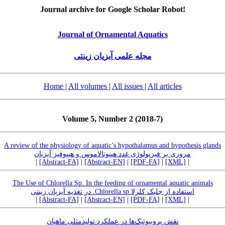
Journal archive for Google Scholar Robot!
Journal of Ornamental Aquatics
مجله علمی آبزیان زینتی
Home
|
All volumes
|
All issues
|
All articles
Volume 5, Number 2 (2018-7)
A review of the physiology of aquatic’s hypothalamus and hypothesis glands
مروری بر فیزیولوژی غدد هیپوتالاموس و هیپوفیز آبزیان
|
[Abstract-FA]
|
[Abstract-EN]
|
[PDF-FA]
|
[XML]
|
The Use of Chlorella Sp. In the feeding of ornamental aquatic animals
استفاده از جلبک کلرلا Chlorella sp. در تغذیه آبزیان زینتی
|
[Abstract-FA]
|
[Abstract-EN]
|
[PDF-FA]
|
[XML]
|
نقش پروبیوتیک‌ها در عملکرد تولیدمثلی ماهیان