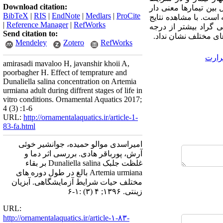
Download citation:
بین تیمارها معنی دار
BibTeX
|
RIS
|
EndNote
|
Medlars
|
ProCite
است. با مشاهده نتایج
|
Reference Manager
|
RefWorks
ه طول عمر در دوره تولید مثل در درجه حرارت 20 درجه سانتی گراد بیشتر از درجه
Send citation to:
Mendeley
Zotero
RefWorks
رارت
amirasadi mavaloo H, javanshir khoii A,
poorbagher H. Effect of temprature and
Dunaliella salina concentration on Artemia
urmiana adult during diffrent stages of life in
vitro conditions. Ornamental Aquatics 2017;
4 (3) :1-6
URL:
http://ornamentalaquatics.ir/article-1-
83-fa.html
امیراسدی موالو حمیده، جوانشیر خوئی
آرش، پورباقر هادی. بررسی اثر دما و
غلظت جلبک Dunaliella salina بر بقاء
Artemia urmiana بالغ در طول دوره های
مختلف حیات شرایط آزمایشگاهی. آبزیان
زینتی. ۱۳۹۶; ۴ (۳) :۱-۶
URL:
http://ornamentalaquatics.ir/article-۱-۸۳-