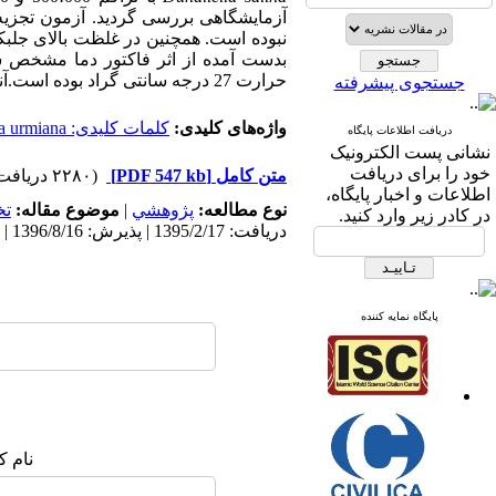
آزمایشگاهی بررسی گردید. آزمون تجزیه 
نبوده است. همچنین در غلظت بالای جلبک
حرارت 27 درجه سانتی گراد بوده است.آنالیز آماری هیچ ارتباط معنی داری بین طول عمر یا بقاء آرتمیا در دما های مختلف نشان نداد.
جستجوی پیشرفته
واژه‌های کلیدی:
کلمات کلیدی: Artemia urmiana
دریافت اطلاعات پایگاه
نشانی پست الکترونیک
خود را برای دریافت
متن کامل
[PDF 547 kb]
(۲۲۸۰ دریافت)
اطلاعات و اخبار پایگاه،
نوع مطالعه:
پژوهشي
|
موضوع مقاله:
ت
در کادر زیر وارد کنید.
دریافت: 1395/2/17 | پذیرش: 1396/8/16 | انتشار: 1396/8/16
پایگاه نمایه کننده
نام ک