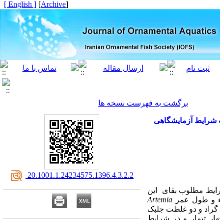
[ English ]
]
Archive
[
برگشت به فهرست نسخه ها
‎ 20.1001.1.24234575.1396.4.3.2.2
 شرایط مطلوب بقای این
اء و طول عمر
Artemia
ری 60 میلی گرم در لیتر در چهار تیمار و در شرایط