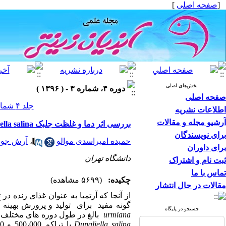
[
صفحه اصلی
]
بخش‌های اصلی
دوره ۴، شماره ۳ - ( ۱۳۹۶ )
صفحه اصلی
جلد ۴ شماره ۳ صفحات ۶-۱
اطلاعات نشریه
آرشیو مجله و مقالات
بررسی اثر دما و غلظت جلبک Dunaliella salina بر بقاء Artemia urmiana بالغ در طول دوره های مختلف حیات شرایط آزمایشگاهی
برای نویسندگان
حمیده امیراسدی موالو
،
آرش جوا
برای داوران
دانشگاه تهران
ثبت نام و اشتراک
تماس با ما
چکیده:
(۵۶۹۹ مشاهده)
مقالات در حال انتشار
از آنجا که آرتمیا به عنوان غذای زنده 
گونه مفید برای تولید و پرورش بهینه 
جستجو در پایگاه
urmiana
بالغ در طول دوره های مختلف حیات، اثرات فاکت
Dunaliella salina