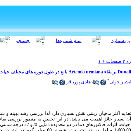
*
نشیر خوئی
،
هادی پورباقر
در تغذیه اکثر ماهیان زینتی نقش بسیاری دارد لذا بررسی رشد بهینه و
آن بسیار حائز اهمیت می باشد. در این تحقیق به منظور بررسی بق
ورهای دما در دو محدوده دمایی 20و 27 درجه سانتی گراد و دو غلظت جلبک
با تراکم 500،000 و 1،600،000 سلول در هر لیتر و در شو