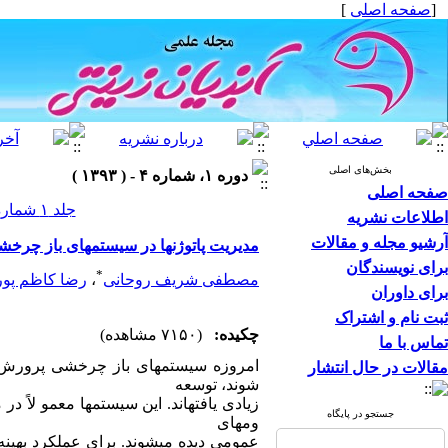
[
صفحه اصلی
]
بخش‌های اصلی
دوره ۱، شماره ۴ - ( ۱۳۹۳ )
صفحه اصلی
جلد ۱ شماره ۴ صفحات ۴۰-۳۷
اطلاعات نشریه
آرشیو مجله و مقالات
مدیریت پاتوژنها در سیستمهای باز چرخش
برای نویسندگان
*
مصطفی شریف روحانی
،
رضا کاظم پور
برای داوران
ثبت نام و اشتراک
چکیده:
(۷۱۵۰ مشاهده)
تماس با ما
امروزه سیستمهای باز چرخشی پرورش آبز
مقالات در حال انتشار
شوند، توسعه
زیادی یافتهاند. این سیستمها معمو لاً 
جستجو در پایگاه
ومهای
عمومی دیده میشوند. برای عملکرد بهین