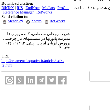
Download citation:
یان شده و اهداف ساخت
ProCite
|
Medlars
|
EndNote
|
RIS
|
BibTeX
|
Reference Manager
|
RefWorks
Send citation to:
Mendeley
Zotero
RefWorks
شریف روحانی مصطفی، کاظم پور رضا.
مدیریت پاتوژنها در سیستمهای باز چرخشی
پرورش آبزیان. آبزیان زینتی. ۱۳۹۳; ۱ (۴)
:۳۷-۴۰
URL:
http://ornamentalaquatics.ir/article-۱-۵۲-
fa.html