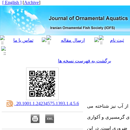
[ English ]
]
Archive
[
برگشت به فهرست نسخه ها
‎ 20.1001.1.24234575.1393.1.4.5.6
از آب نیز شناخته می
های گرمسیری و آکواری
ر ضروری است. در این