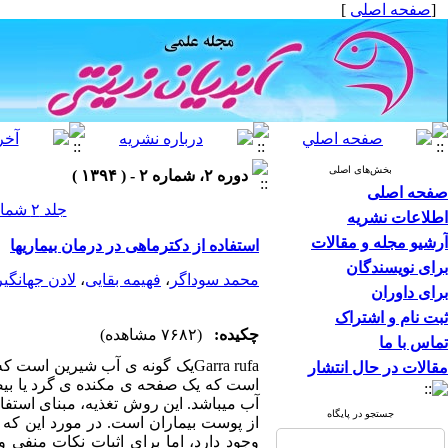
[
صفحه اصلی
]
بخش‌های اصلی
دوره ۲، شماره ۲ - ( ۱۳۹۴ )
صفحه اصلی
جلد ۲ شماره ۲ صفحات ۴-۱
اطلاعات نشریه
آرشیو مجله و مقالات
استفاده از دکترماهی در درمان بیماریها
برای نویسندگان
محمد سوداگر
،
فهیمه بقایی
،
لادن جهانگی
برای داوران
ثبت نام و اشتراک
چکیده:
(۷۶۸۲ مشاهده)
تماس با ما
Garra rufaیک گونه ی آب شیرین ا
مقالات در حال انتشار
است که یک صفحه ی مکنده ی گرد یا بیضی
آب میباشد. این روش تغذیه، مبنای استفا
جستجو در پایگاه
از پوست بیماران است. در مورد این که
وجود دارد، اما برای اثبات نکات منفی 