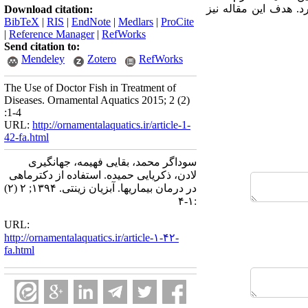
. هدف این مقاله نیز
Download citation:
BibTeX
|
RIS
|
EndNote
|
Medlars
|
ProCite
|
Reference Manager
|
RefWorks
Send citation to:
Mendeley
Zotero
RefWorks
The Use of Doctor Fish in Treatment of
Diseases. Ornamental Aquatics 2015; 2 (2)
:1-4
URL:
http://ornamentalaquatics.ir/article-1-
42-fa.html
سوداگر محمد، بقایی فهیمه، جهانگیری
لادن، ذکریایی حمیده. استفاده از دکترماهی
در درمان بیماریها. آبزیان زینتی. ۱۳۹۴; ۲ (۲)
:۱-۴
URL:
http://ornamentalaquatics.ir/article-۱-۴۲-
fa.html