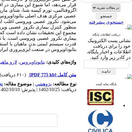
قرار می
دهد، اما شیوع این بیماری در ا
اگزوفتالمی، تورم کیسه شنا، شنای مار
عصبی مرکزی هدف اصلی بتانوداویروس ا
می
شود. نکروز عصبی ویروسی اغلب ا
جستجوی پیشرفته
منظور کنترل بیماری نکروز عصبی ویر
مجموع این تحقیقات نشان داده است که ا
دریافت اطلاعات پایگاه
بیماری نکروز عصبی ویروسی است. با توج
نشانی پست الکترونیک
قدرت سیستم ایمنی بدن ماهیان با استف
خود را برای دریافت
بتانوداویروس در صنعت آبزی
پروری ایرا
اطلاعات و اخبار پایگاه،
در کادر زیر وارد کنید.
واژه‌های کلیدی:
بتانوداویروس
،
لارو ماهی
متن کامل
[PDF 775 kb]
(۶۱۰ دریافت)
نوع مطالعه:
پژوهشي
|
موضوع مقاله:
ت
پایگاه نمایه کننده
دریافت: 1402/10/25 | پذیرش: 1402/10/10 | انتشار: 1402/10/10