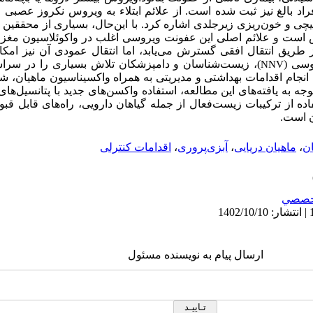
فراد بالغ نیز ثبت شده است. از علائم ابتلاء به ویروس نکروز عصبی 
پیچی و خون
ریزی زیرجلدی اشاره کرد. با این‌حال، بسیاری از محققین 
ست و علائم اصلی این عفونت ویروسی اغلب در واکوئلاسیون مغز،
ز طریق انتقال افقی گسترش می
یابد، اما انتقال عمودی آن نیز امکا
وسی (
)، زیست
شناسان و دامپزشکان تلاش بسیاری را در سراسر 
NNV
نجام اقدامات بهداشتی و مدیریتی به
همراه واکسیناسیون ماهیان، شی
ه به یافته
های این مطالعه، استفاده واکسن
های جدید با پتانسیل
های 
اده از ترکیبات زیست
فعال از جمله گیاهان دارویی، راه
های قابل قبو
ن است.
ان
،
ماهیان دریایی
،
آبزی‌‌پروری
،
اقدامات کنترلی
خصصي
ارسال پیام به نویسنده مسئول