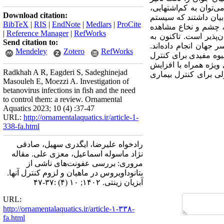
می
توان به کم
اشتهایی،
Download citation:
بیان داشتند که سیستم
BibTeX
|
RIS
|
EndNote
|
Medlars
|
ProCite
 چشم و نخاع مشاهده
|
Reference Manager
|
RefWorks
ن
پذیر است. تاکنون به
Send citation to:
جهان انجام داده‌اند.
Mendeley
Zotero
RefWorks
وه مفیدی برای کنترل
ویژه همراه با افزایش
Radkhah A R, Eagderi S, Sadeghinejad
لی برای کنترل بیماری
Masouleh E, Moezzi A. Investigation of
betanovirus infections in fish and the need
to control them: a review. Ornamental
Aquatics 2023; 10 (4) :37-47
URL:
http://ornamentalaquatics.ir/article-1-
338-fa.html
رادخواه علیرضا، ایگدری سهیل، صادقی
نژاد ماسوله اسماعیل، معزی علی. مقاله
مروری:‌ بررسی عفونت‌‌های ناشی از
بتانوداویروس در ماهیان و لزوم کنترل آنها.
آبزیان زینتی. ۱۴۰۲; ۱۰ (۴) :۳۷-۴۷
URL:
http://ornamentalaquatics.ir/article-۱-۳۳۸-
fa.html