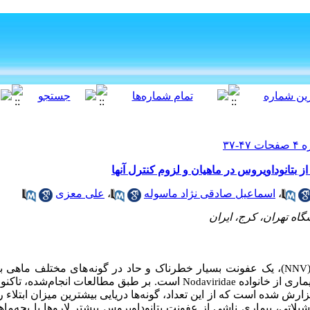
 بتانوداویروس در ماهیان و لزوم کنترل آنها
،
اسماعیل صادقی نژاد ماسوله
،
علی معزی
اه تهران، کرج، ایران
)، یک عفونت بسیار خطرناک و حاد در گونه
های مختلف ماهی ب
NNV
یماری از خانواده
است. بر طبق مطالعات انجام
Nodaviridae
ارش شده است که از این تعداد، گونه
ها دریایی بیشترین میزان ابتلاء ر
لاتی، بیماری ناشی از عفونت بتانوداویروس بیشتر لاروها یا بچه‌
ماه