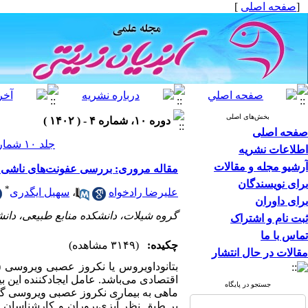
[
صفحه اصلی
]
بخش‌های اصلی
دوره ۱۰، شماره ۴ - ( ۱۴۰۲ )
صفحه اصلی
جلد ۱۰ شماره ۴ صفحات ۴۷-۳۷
اطلاعات نشریه
آرشیو مجله و مقالات
مقاله مروری:‌ بررسی عفونت‌‌های ناشی از
برای نویسندگان
*
علیرضا رادخواه
،
سهیل ایگدری
برای داوران
گروه شیلات، دانشکده منابع طبیعی، دانشگ
ثبت نام و اشتراک
تماس با ما
چکیده:
(۳۱۴۹ مشاهده)
مقالات در حال انتشار
بتانوداویروس یا نکروز عصبی ویروسی (
اقتصادی می
باشد. عامل ایجاد
کننده این ب
جستجو در پایگاه
ماهی به بیماری نکروز عصبی ویروسی گز
بر طبق نظر آبزی
پروران و کارشناسان شی