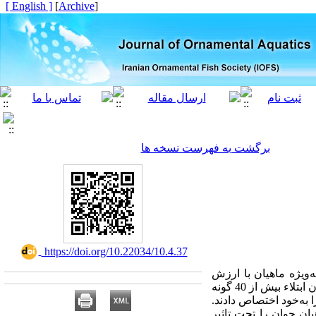
[ English ]
]
Archive
[
برگشت به فهرست نسخه ها
‎ https://doi.org/10.22034/10.4.37
ه
ویژه ماهیان با ارزش
شده، تاکنون ابتلاء بیش از 40 گونه
ا به‌خود اختصاص دادند.
یان جوان را تحت تاثیر