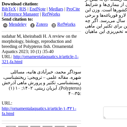
Download citation:
از بیماری‌ها و شرایط
BibTeX
|
RIS
|
EndNote
|
Medlars
|
ProCite
 کشورها است. وزن این
|
Reference Manager
|
RefWorks
رو قورباغه‌ها و برخی
Send citation to:
حشره‌خوار هستند و طول عمر آنها به 34 سال می‌رسد. اگر چه
Mendeley
Zotero
RefWorks
ن برای تکثیر این ماهی
ک به تخم‌ریزی این ماهیان
sudahar M, kheirabadi H. A review on the
morphology, biology, reproduction and
breeding of Polypterus fish. Ornamental
Aquatics 2023; 10 (1) :35-40
URL:
http://ornamentalaquatics.ir/article-1-
321-fa.html
سوداگر محمد، خیرآبادی هانیه، مسائلی
شهره. مقاله علمی – ترویجی:‌ ریختشناسی،
زیستشناسی، تکثیر و پرورش ماهی آذرخش
(Polypterus). آبزیان زینتی. ۱۴۰۲; ۱۰ (۱)
:۳۵-۴۰
URL:
http://ornamentalaquatics.ir/article-۱-۳۲۱-
fa.html