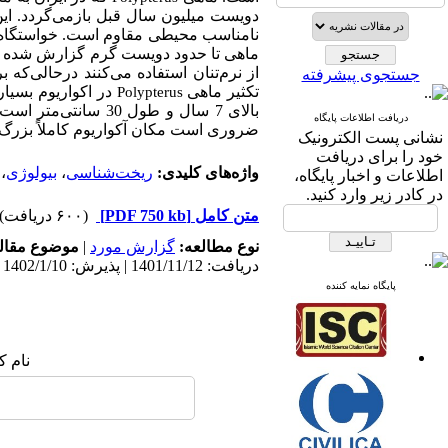
دویست میلیون سال قبل بازمی‌گردد. این 
نامناسب محیطی مقاوم است. خواستگاه ای
ماهی تا حدود دویست گرم گزارش شده است
از نرم‌تنان استفاده می‌‌کنند درحالی‌که 
جستجوی پیشرفته
تکثیر ماهی
در اکواریوم بسیار 
Polypterus
بالای 7 سال و طول 
دریافت اطلاعات پایگاه
ضروری است مکان آکواریوم کاملاً بزرگ ب
نشانی پست الکترونیک
خود را برای دریافت
واژه‌های کلیدی:
ریخت‌شناسی
،
بیولوژی
،
اطلاعات و اخبار پایگاه،
در کادر زیر وارد کنید.
متن کامل
[PDF 750 kb]
(۶۰۰ دریافت)
نوع مطالعه:
گزارش مورد
|
موضوع مقال
دریافت: 1401/11/12 | پذیرش: 1402/1/10 | انتشار: 1402/1/10
پایگاه نمایه کننده
نام ک