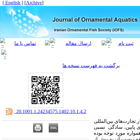
[ English ]
]
Archive
[
برگشت به فهرست نسخه ها
‎ 20.1001.1.24234575.1402.10.1.4.2
ر
تجارت
های بین‌المللی
ری پایین، ﺳﺎدﮔﯽ ﻧﺴﺒﯽ
ﻮاره ﻣﻮرد ﺗﻮﺟﻪ بوده
ه زیست آن به بیش از