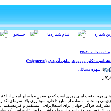
ی، تکثیر و پرورش ماهی آذرخش (Polypterus)
،
شهره مسائلی
گرگان
های مهم صنعت آبزی
پروری است که در مقایسه با سایر آبزیان از اعتبا
یﻨﺘﯽ ﺑﻪ ﻟﺤﺎظ اﺳﺘﻔﺎده از ﻣﻨﺎﺑﻊ داﺧﻠﯽ، ﺳﻮدآوری ﺑﺎﻻ، ﺳﺮﻣﺎیﻪ‌گذا
و ﻣﺸﺎرﮐﺖ ﻓﺮاﮔﯿﺮ ﺟﻮاﻧﺎن ﺑﺮای اﺷﺘﻐﺎل‌زایﯽ ﻣﺴﺘﻘﯿﻢ و ﻏﯿﺮﻣﺴﺘﻘﯿﻢ ﻫﻤ
اهی آذرخش معروف است، از جمله ماهیان ما قبل تاریخ است که سابق