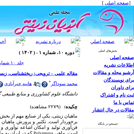
[
صفحه اصلی
]
بخش‌های اصلی
دوره ۱۰، شماره ۱ - ( ۱۴۰۲ )
صفحه اصلی
جلد ۱۰ شماره ۱ صفحات ۴۰-۳۵
اطلاعات نشریه
آرشیو مجله و مقالات
مقاله علمی – ترویجی:‌ ریختشناسی، زیستشناس
برای نویسندگان
*
محمد سوداگر
،
هانیه خیرآبادی
برای داوران
دانشگاه علوم کشاورزی و منابع طبیعی 
ثبت نام و اشتراک
تماس با ما
چکیده:
(۲۲۷۹ مشاهده)
مقالات در حال انتشار
ماهیان زینتی، یکی از صنایع مهم از بخش
برخوردار است. تکثیر و پرورش ﻣﺎﻫﯿﺎن ز
جستجو در پایگاه
ﻓﻦ‌آوری تولید و اﻣﮑﺎن اﺷﺎﻋﻪ ﻧﻮآوری 
است. ماهی
که در ایران به م
Polypterus