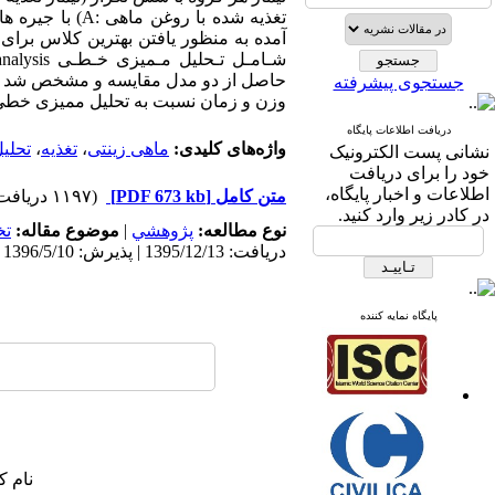
تغذیه شده با روغن ماهی
A:
) با جیره ه
آمده به منظور یافتن بهترین کلاس برای 
شـامـل تـحلیل مـمیزی خـطـی
analysis
حاصل از دو مدل مقایسه و مشخص شد که م
جستجوی پیشرفته
وزن و زمان نسبت به تحلیل ممیزی خطی
دریافت اطلاعات پایگاه
واژه‌های کلیدی:
ماهی زینتی
،
تغذیه
،
تحلی
نشانی پست الکترونیک
خود را برای دریافت
اطلاعات و اخبار پایگاه،
متن کامل
[PDF 673 kb]
(۱۱۹۷ دریافت)
در کادر زیر وارد کنید.
نوع مطالعه:
پژوهشي
|
موضوع مقاله:
ت
دریافت: 1395/12/13 | پذیرش: 1396/5/10 | انتشار: 1396/5/10
پایگاه نمایه کننده
نام ک