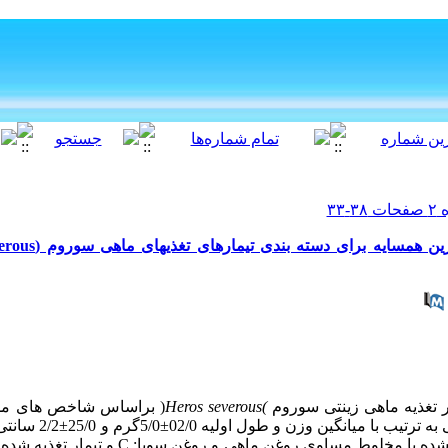
ار تغذیه ماهی زینتی سوروم
(
Heros severous
)
براساس شاخص های مشا
سن می باشد. بدین منظور 300
ه شده با مخلوط مساوی روغن ماهی و روغن سویا:
C
و تیمار تغذیه شده 