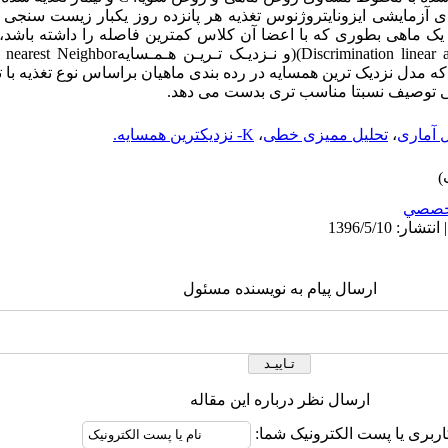
ای آزمایشی ایزونایتروژنوس تغذیه هر پانزده روز یکبار زیست سنجی
یک ماهی بطوری که با اعضا آن کلاس کمترین فاصله را داشته باشد، از
(Discrimination linear 
)
و نـزدیـک تـریـن هـمـسایه
- nearest Neighbor
دل نزدیک ترین همسایه در رده بندی ماهیان براساس نوع تغذیه با تو
 توصیف نسبتا مناسب تری بدست می دهد.
ل آماری
،
تحلیل ممیزی خطی
،
K- نزدیکترین همسایه.
خصصي
ارسال پیام به نویسنده مسئول
ارسال نظر درباره این مقاله
اربری یا پست الکترونیک شما: