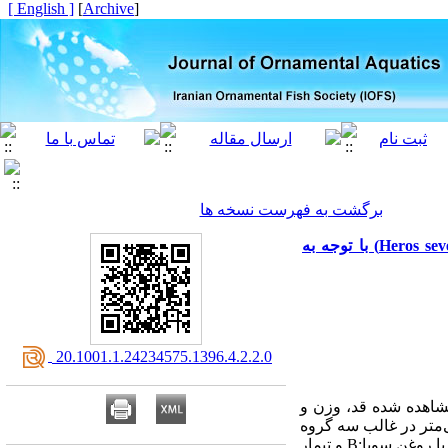
[ English ]
]
Archive
[
برگشت به فهرست نسخه ها
مقایسه تحلیل ممیزی خطی و نزدیک ترین همسایه برای دسته بندی تیمارهای تغذیهای ماهی سوروم (Heros severous) با توجه به
‎ 20.1001.1.24234575.1396.4.2.2.0
هده شده قد، وزن و
 عدد ماهی به ترتیب با میانگین وزن و طول اولیه 02/0±5/0گرم و 25/0±2/2 سانتی‌متر در غالب سه گروه
با روغن سویا
B:
و تیمار