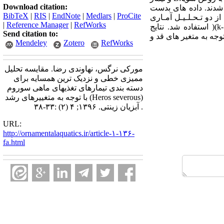
Download citation:
 شدند. داده های بدست
BibTeX
|
RIS
|
EndNote
|
Medlars
|
ProCite
 دو تـحـلـیـل آمـاری
|
Reference Manager
|
RefWorks
(k
)
استفاده شد. نتایج
Send citation to:
جه به متغیر های قد و
Mendeley
Zotero
RefWorks
مورکی نرگس، نهاوندی رضا. مقایسه تحلیل
ممیزی خطی و نزدیک ترین همسایه برای
دسته بندی تیمارهای تغذیهای ماهی سوروم
(Heros severous) با توجه به متغییرهای رشد
. آبزیان زینتی. ۱۳۹۶; ۴ (۲) :۳۳-۳۸
URL:
http://ornamentalaquatics.ir/article-۱-۱۳۶-
fa.html