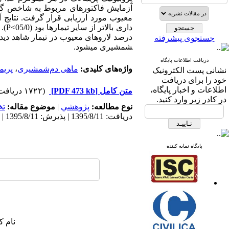
آزمایش فاکتورهای مربوط به شاخص گنادو
معیوب مورد ارزیابی قرار گرفت. نتایج آزم
داری بالاتر از سایر تیمارها بود (05/0>
P
درصد لاروهای معیوب در تیمار شاهد دیده 
جستجوی پیشرفته
شمشیری می­شود.
دریافت اطلاعات پایگاه
واژه‌های کلیدی:
ماهی دم‌شمشیری
،
پریم
نشانی پست الکترونیک
خود را برای دریافت
اطلاعات و اخبار پایگاه،
متن کامل
[PDF 473 kb]
(۱۷۲۲ دریافت)
در کادر زیر وارد کنید.
نوع مطالعه:
پژوهشي
|
موضوع مقاله:
ت
دریافت: 1395/8/11 | پذیرش: 1395/8/11 | انتشار: 1395/8/11
پایگاه نمایه کننده
نام ک