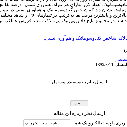
سوماتیک، تعداد لارو به­ازای هر مولد، هم­آوری نسبی، درصد بقا بچ
ایش نشان داد که شاخص گنادوسوماتیک و هم­آوری نسبی در تیمار 4/0 گرم ب
). بالاترین و پایین‏ترین درصد بقا به 
شد. در مجموع نتایج داد پروبیوتیک پریمالاک سبب افزایش عملکرد تولی
الاک
،
شاخص گنادوسوماتیک و هم‌آوری نسبی.
خصصي
ارسال پیام به نویسنده مسئول
ارسال نظر درباره این مقاله
اربری یا پست الکترونیک شما: