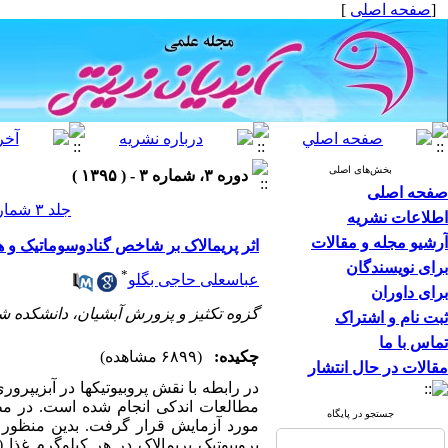
[
صفحه اصلی
]
بخش‌های اصلی
دوره ۳، شماره ۳ - ( ۱۳۹۵ )
صفحه اصلی
جلد ۳ شماره ۳ صفحات ۱۳-۹
اطلاعات نشریه
آرشیو مجله و مقالات
اثر پریمالاک بر شاخص گنادوسوماتیک و هماوری نسب
برای نویسندگان
*
عباسعلی حاجی بگلو
برای داوران
گزوه تکثیز و پزورش آبشیان، دانشکده 
ثبت نام و اشتراک
تماس با ما
چکیده:
(۶۸۹۹ مشاهده)
مقالات در حال انتشار
در رابطه با نقش پروبیوتیک­ها در آبزی­پرو
مطالعات اندکی انجام شده است. در مطا
جستجو در پایگاه