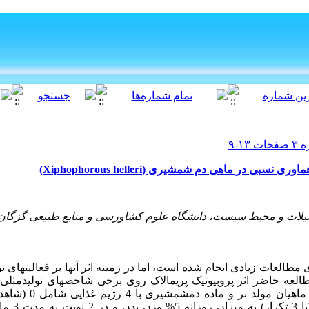
ی در ماهی دم شمشیری (Xiphophorous helleri)
شیلات و محیط سیست، دانشگاه علوم کشاورسی و منابع طبیعی گزگان
ری مطالعات زیادی انجام شده است، اما در زمینه اثر آنها بر فعالیت­های تو
لعه حاضر اثر پروبیوتیک پریمالاک روی برخی شاخص­های تولید­مثل
پروبیوتیک پریم