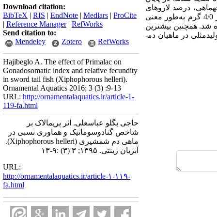
Download citation:
ه­ماهی، درصد لاروهای
BibTeX
|
RIS
|
EndNote
|
Medlars
|
ProCite
ه
طور معنی
|
Reference Manager
|
RefWorks
ترتیب در تیمارهای 4/0 و شاهد مشاهده شد. همچنین بیشترین
Send citation to:
د­مثلی در ماهیان دم­
Mendeley
Zotero
RefWorks
Hajibeglo A. The effect of Primalac on
Gonadosomatic index and relative fecundity
in sword tail fish (Xiphophorous helleri).
Ornamental Aquatics 2016; 3 (3) :9-13
URL:
http://ornamentalaquatics.ir/article-1-
119-fa.html
حاجی بگلو عباسعلی. اثر پریمالاک بر
شاخص گنادوسوماتیک و هماوری نسبی در
ماهی دم شمشیری (Xiphophorous helleri).
آبزیان زینتی. ۱۳۹۵; ۳ (۳) :۹-۱۳
URL:
http://ornamentalaquatics.ir/article-۱-۱۱۹-
fa.html