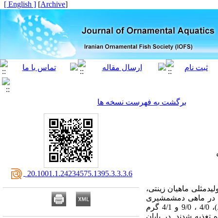
[ English ]
]
Archive
[
برگشت به فهرست نسخه ها
‎ 20.1001.1.24234575.1395.3.3.3.6
لید­مثلی ماهیان زینتی،
ی در ماهی دم­شمشیری
مورد آزمایش قرار گرفت. بدین منظور ماهیان مولد نر و ماده دم­شمشیری با 4 رژیم غذایی شامل 0 (شاهد)، 4/0 ، 9/0 و 4/1 گرم
الاک در هر کیلوگرم غذا (با 3 تکرار) به میزان روزانه 5% وزن بدن و در 2 نوبت به مدت 3 ماه تغذیه شدند. در پایان