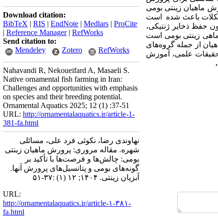
رش ماهیان زینتی بومی
Download citation:
شکلات باعث شده
است
BibTeX
|
RIS
|
EndNote
|
Medlars
|
ProCite
ون حفظ ذخایر ژنتیکی،
|
Reference Manager
|
RefWorks
ی ایران شامل بیش از ۴۳ گونه ماهی زینتی بومی است
Send citation to:
هیان از جمله گروه‌های
Mendeley
Zotero
RefWorks
ه تحقیقات علمی، آموزش
.
Nahavandi R, Nekoueifard A, Masaeli S.
Native ornamental fish farming in Iran:
Challenges and opportunities with emphasis
on species and their breeding potential.
Ornamental Aquatics 2025; 12 (1) :37-51
URL:
http://ornamentalaquatics.ir/article-1-
381-fa.html
نهاوندی رضا، نکوئی فرد علی، مسائلی
شهره. مقاله مروری:‌ پرورش ماهیان زینتی
بومی: چالش‌ها و فرصت‌ها با تأکید بر
گونه‌های بومی و پتانسیل‌های پرورش آنها.
آبزیان زینتی. ۱۴۰۴; ۱۲ (۱) :۳۷-۵۱
URL:
http://ornamentalaquatics.ir/article-۱-۳۸۱-
fa.html