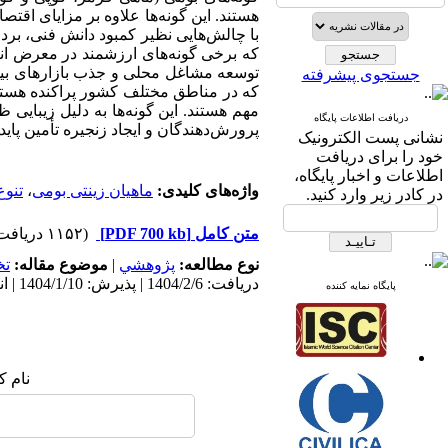
هستند. این گونه‌ها علاوه بر مزایای اقت
با چالش‌هایی نظیر کمبود دانش فنی، بر
که برخی گونه‌های ارزشمند در معرض انق
توسعه مشاغل محلی و جذب بازارهای بین‌
جستجوی پیشرفته
که در مناطق مختلف کشور پراکنده هستند. 
مهم هستند. این گونه‌ها به دلیل زیبایی
دریافت اطلاعات پایگاه
پرورش‌دهندگان
و ایجاد زنجیره تأمین پاید
نشانی پست الکترونیک
خود را برای دریافت
اطلاعات و اخبار پایگاه،
واژه‌های کلیدی:
ماهیان زینتی بومی
،
تنوع
در کادر زیر وارد کنید.
متن کامل
[PDF 700 kb]
(۱۱۵۲ دریافت)
نوع مطالعه:
پژوهشي
|
موضوع مقاله:
ت
دریافت: 1404/2/6 | پذیرش: 1404/1/10 | انتشار: 1404/2/7
پایگاه نمایه کننده
نام ک