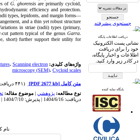
les of
G. ghorensis
are primarily cycloid,
h hydrodynamic efficiency and protection.
, radii types, lepidonts, and margin forms—
angement, and a thin yet robust structure
جستجوی پیشرفته
iations in striae (radii) types (primary,
ur-cut pattern typical of the genus
Garra
.
دریافت اطلاعات پایگاه
short) further support their utility for
نشانی پست الکترونیک
خود را برای دریافت
اطلاعات و اخبار پایگاه،
در کادر زیر وارد کنید.
atures
،
Scanning electron
واژه‌های کلیدی:
microscopy (SEM)
،
Cycloid scales
(۴۴۱ دریافت)
[PDF 2677 kb]
متن کامل
پایگاه نمایه کننده
ت
موضوع مقاله:
|
پژوهشي
نوع مطالعه:
دریافت: 1404/6/16 | پذیرش: 1404/7/10 | انتشار: 1404/6/16
نام :