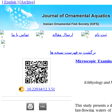
[ English ]
]
Archive
[
برگشت به فهرست نسخه ها
Microscopic Examina
Ichthyology and 
‎ 10.22034/12.3.51
This study presents a 
fast-flowing waters o