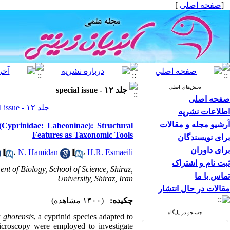
]
صفحه اصلی
[
بخش‌های اصلی
جلد ۱۲ - special issue
صفحه اصلی
جلد ۱۲ - special issue صفحات ۳۱-۱۷
اطلاعات نشریه
آرشیو مجله و مقالات
Cyprinidae: Labeoninae): Structural
Features as Taxonomic Tools
برای نویسندگان
برای داوران
،
N. Hamidan
،
H.R. Esmaeili
ثبت نام و اشتراک
t of Biology, School of Science, Shiraz,
تماس با ما
University, Shiraz, Iran
مقالات در حال انتشار
چکیده:
(۱۴۰۰ مشاهده)
جستجو در پایگاه
 ghorensis
, a cyprinid species adapted to
icroscopy were employed to investigate