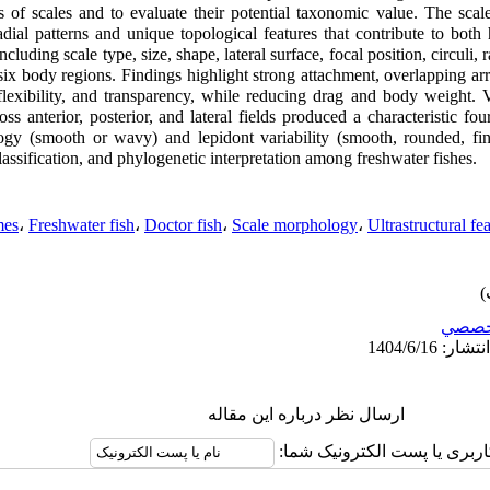
ics of scales and to evaluate their potential taxonomic value. The sca
radial patterns and unique topological features that contribute to bot
luding scale type, size, shape, lateral surface, focal position, circuli
x body regions. Findings highlight strong attachment, overlapping arr
lexibility, and transparency, while reducing drag and body weight. Var
ross anterior, posterior, and lateral fields produced a characteristic fo
y (smooth or wavy) and lepidont variability (smooth, rounded, fine, 
classification, and phylogenetic interpretation among freshwater fishes.
mes
،
Freshwater fish
،
Doctor fish
،
Scale morphology
،
Ultrastructural fe
خصصي
ارسال نظر درباره این مقاله
کاربری یا پست الکترونیک شما