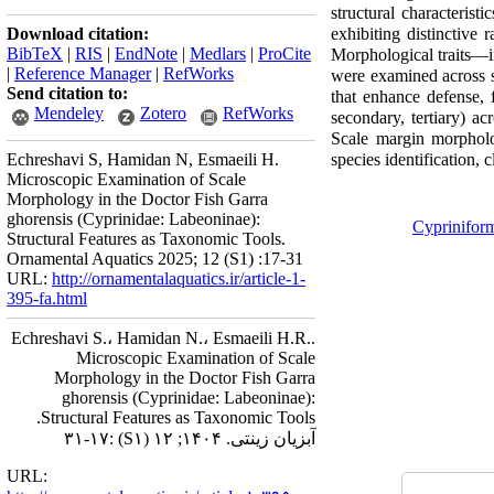
structural characterist
Download citation:
exhibiting distinctive 
BibTeX
|
RIS
|
EndNote
|
Medlars
|
ProCite
Morphological traits—inc
|
Reference Manager
|
RefWorks
were examined across si
Send citation to:
that enhance defense, f
Mendeley
Zotero
RefWorks
secondary, tertiary) ac
Scale margin morpholog
Echreshavi S, Hamidan N, Esmaeili H.
species identification, 
Microscopic Examination of Scale
Morphology in the Doctor Fish Garra
ghorensis (Cyprinidae: Labeoninae):
Cyprinifor
Structural Features as Taxonomic Tools.
Ornamental Aquatics 2025; 12 (S1) :17-31
URL:
http://ornamentalaquatics.ir/article-1-
395-fa.html
Echreshavi S.، Hamidan N.، Esmaeili H.R..
Microscopic Examination of Scale
Morphology in the Doctor Fish Garra
ghorensis (Cyprinidae: Labeoninae):
Structural Features as Taxonomic Tools.
:۱۷-۳۱
(S۱)
آبزیان زینتی. ۱۴۰۴; ۱۲
URL: