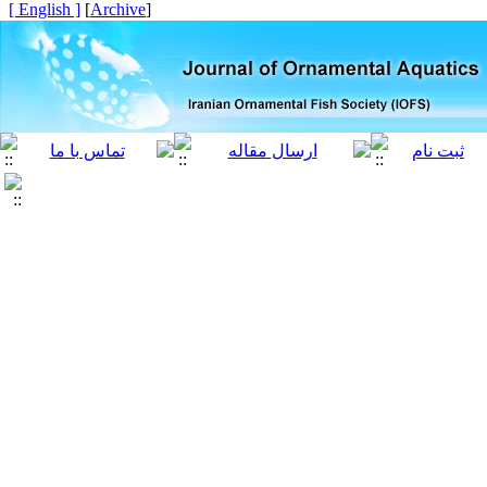
[ English ]
]
Archive
[