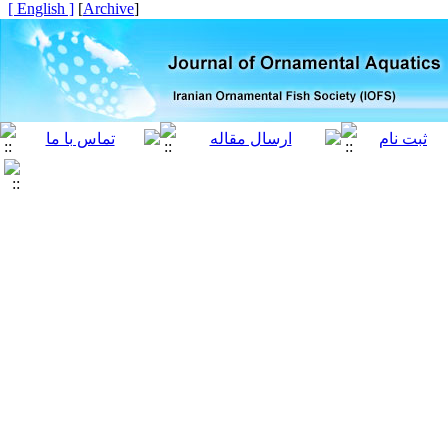
[ English ]
]
Archive
[