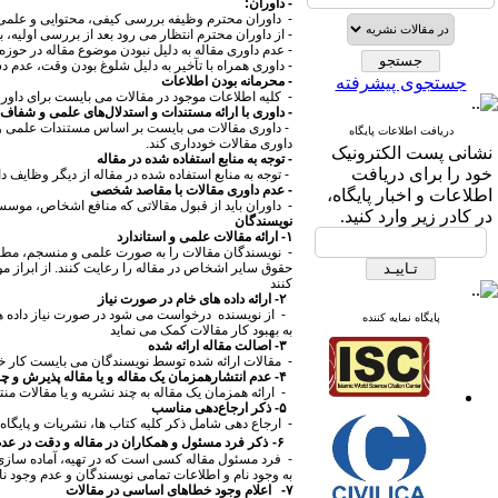
- داوران:
- داوران محترم وظیفه بررسی کیفی، محتوایی و علمی مقا
- از داوران محترم انتظار می رود بعد از بررسی اولیه، 
- عدم داوری مقاله به دلیل نبودن موضوع مقاله در حوزه 
- داوری همراه با تآخیر به دلیل شلوغ بودن وقت، عدم 
جستجوی پیشرفته
- محرمانه بودن اطلاعات
- کلیه اطلاعات موجود در مقالات می بایست برای داور 
- داوری با ارائه مستندات و استدلال‌های علمی و شفاف
- داوری مقالات می بایست بر اساس مستندات علمی و اس
دریافت اطلاعات پایگاه
داوری مقالات خودداری کند.
نشانی پست الکترونیک
- توجه به منابع استفاده شده در مقاله
خود را برای دریافت
- توجه به منابع استفاده شده در مقاله از دیگر وظایف
- عدم داوری مقالات با مقاصد شخصی
اطلاعات و اخبار پایگاه،
- داوران باید از قبول مقالاتی که منافع اشخاص، مو
در کادر زیر وارد کنید.
نویسندگان
۱- ارائه مقالات علمی و استاندارد
- نویسندگان مقالات را به صورت علمی و منسجم، مطابق
حقوق سایر اشخاص در مقاله را رعایت کنند. از ابراز 
کنند
۲- ارائه داده های خام در صورت نیاز
- از نویسنده درخواست می شود در صورت نیاز داده های خ
پایگاه نمایه کننده
به بهبود کار مقالات کمک می نماید
۳- اصالت مقاله ارائه شده
- مقالات ارائه شده توسط نویسندگان می بایست کار خود ن
۴-
عدم انتشارهمزمان یک مقاله و یا مقاله پذیرش و 
- ارائه همزمان یک مقاله به چند نشریه و یا مقالات 
۵-
ذکر ارجاع‌دهی مناسب
- ارجاع دهی شامل ذکر کلیه کتاب ها، نشریات و پایگاه
۶-
ذکر فرد مسئول و همکاران در مقاله و دقت در عد
- فرد مسئول مقاله کسی است که در تهیه، آماده سازی،
به وجود نام و اطلاعات تمامی نویسندگان و عدم وجود نا
۷- اعلام وجود خطاهای اساسی در مقالات