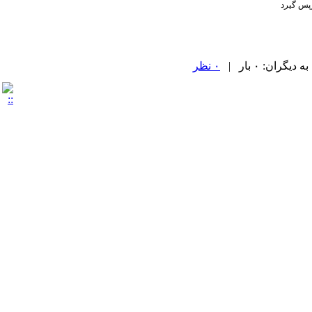
زپس گیرد
ران: ۰ بار |
۰ نظر