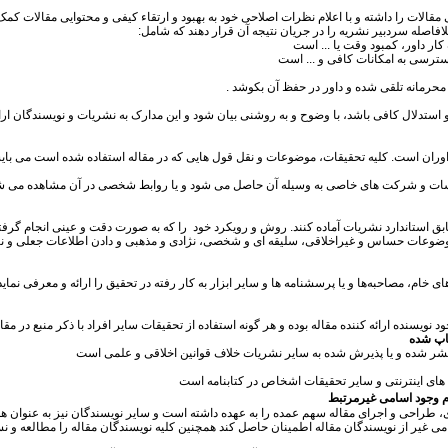
لات را داشته و با اعلام نظرات اصلاحی خود به بهبود و ارتقاء کیفی و محتوایی مقالات کمک 
بلافاصله سردبیر نشریه را در جریان نتیجه آن قرار دهند که شامل:
کار داور، کمبود وقت یا ... است
دسترسی به امکانات کافی و ... است
محرمانه تلقی شده و داور در حفظ آن بکوشد .
تدلال کافی باشد، با وضوح و به روشنی بیان شود و این مدارک به نشریات و نویسندگان ارائ
 داوران است. کلیه تحقیقات، موضوعات و نقل قول هایی که در مقاله استفاده شده است می بایس
سسات و شرکت های خاصی به وسیله آن حاصل می شود و یا روابط شخصی در آن مشاهده می شود
 استاندارد نشریات آماده کنند. روش و رویکرد خود را که به صورت دقت و عینی انجام گرفته
موضوعات حساس و غیراخلاقی، سلیقه ای و شخصی، نژادی و مذهبی و دادن اطلاعات جعلی و نادر
ام، مصاحبه‌ها و یا پرسشنامه ها و سایر ابزار به کار رفته در تحقیق را ارائه و معرفی نمای
ویسنده ارائه کننده مقاله بوده و هر گونه استفاده از تحقیقات سایر افراد با ذکر منبع در مقا
چاپ شده
منتشر شده و یا پذیرش شده به سایر نشریات خلاف قوانین اخلاقی و علمی است
 های اینترنتی و سایر تحقیقات اشخاص در کتابنامه است
م وجود اسامی غیرمرتبط
 طراحی و اجرای مقاله سهم عمده را به عهده داشته است و سایر نویسندگان نیز به عنوان ه
می غیر از نویسندگان مقاله اطمینان حاصل کند همچنین کلیه نویسندگان مقاله را مطالعه و نسب