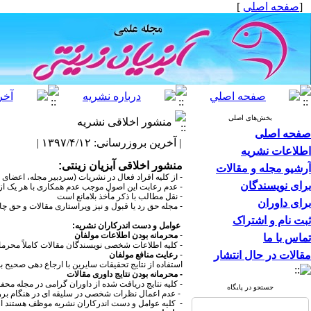
[
صفحه اصلی
]
بخش‌های اصلی
منشور اخلاقی نشریه
صفحه اصلی
| آخرین بروزرسانی: ۱۳۹۷/۴/۱۲ |
اطلاعات نشریه
منشور اخلاقی آبزیان زینتی:
آرشیو مجله و مقالات
- از کلیه افراد فعال در نشریات (سردبیر مجله، اعضای 
برای نویسندگان
- عدم رعابت این اصول موجب عدم همکاری با هر یک از 
- نقل مطالب با ذکر مأخذ بلامانع است
برای داوران
- مجله حق رد یا قبول و نیز ویراستاری مقالات و حق چا
ثبت نام و اشتراک
عوامل و دست اندرکاران نشریه:
-
محرمانه بودن اطلاعات مولفان
تماس با ما
- کلیه اطلاعات شخصی نویسندگان مقالات کاملاً محرما
مقالات در حال انتشار
-
رعایت منافع مولفان
استفاده از نتایج تحقیقات سایرین با ارجاع دهی صحیح ب
- محرمانه بودن نتایج داوری مقالات
- کلیه نتایج دریافت شده از داوران گرامی در مجله م
جستجو در پایگاه
- عدم اعمال نظرات شخصی در سلیقه ای در هنگام بر
- کلیه عوامل و دست اندرکاران نشریه موظف هستند از 