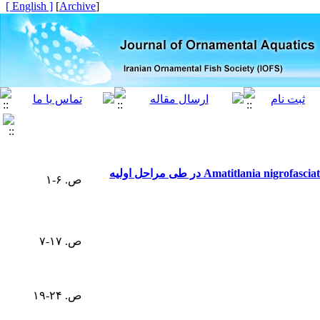
[ English ]
]
Archive
[
مطالعه الگوهای رشد آلومتریک و توسعه خصوصیات ریختی ماهی سیچلاید گورخری (Amatitlania nigrofasciatum (Günther, 1866 در طی مراحل اولیه
ص. ۶-۱
ص. ۱۷-۷
ص. ۲۴-۱۹