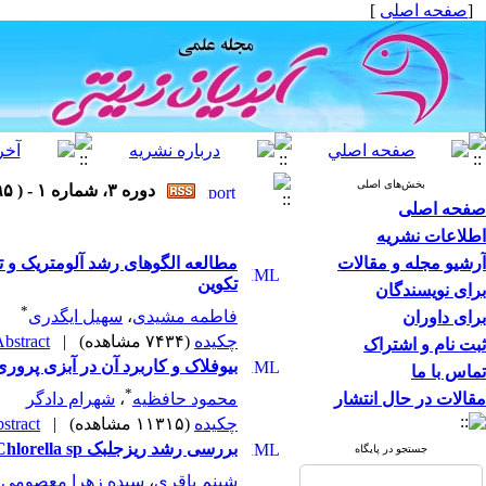
[
صفحه اصلی
]
بخش‌های اصلی
دوره ۳، شماره ۱ - ( ۱۳۹۵ )
صفحه اصلی
اطلاعات نشریه
آرشیو مجله و مقالات
تکوین
برای نویسندگان
*
فاطمه مشیدی
،
سهیل ایگدری
برای داوران
چکیده
(۷۴۳۴ مشاهده)
|
bstract |
ثبت نام و اشتراک
بیوفلاک و کاربرد آن در آبزی‌ پروری
تماس با ما
*
مقالات در حال انتشار
محمود حافظیه
،
شهرام دادگر
چکیده
(۱۱۳۱۵ مشاهده)
|
tract |
بررسی رشد ریزجلبک Chlorella sp در سه ترکیب ویتامینه در آب دریا
جستجو در پایگاه
شبنم باقری
،
سیده زهرا معصومی‌ 