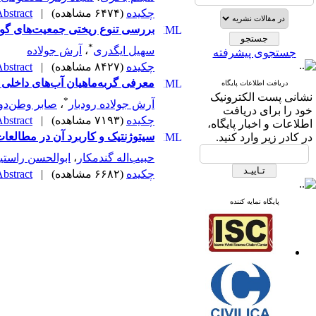
چکیده
(۶۴۷۴ مشاهده)
|
bstract |
بررسی تنوع ریختی جمعیت‌های گونه سرماری (Channa gachua) با استفاد
*
سهیل ایگدری
،
آرش جولاده
جستجوی پیشرفته
چکیده
(۸۴۲۷ مشاهده)
|
bstract |
معرفی گربه‌ماهیان آب‌های داخلی ا
دریافت اطلاعات پایگاه
نشانی پست الکترونیک
*
آرش جولاده رودبار
،
صابر وطن‌د
خود را برای دریافت
چکیده
(۷۱۹۳ مشاهده)
|
bstract |
اطلاعات و اخبار پایگاه،
سیتوژنتیک و کاربرد آن در مطالعات
در کادر زیر وارد کنید.
حبیب‌اله گندمکار
،
ابوالحسن راست
چکیده
(۶۶۸۲ مشاهده)
|
bstract |
پایگاه نمایه کننده